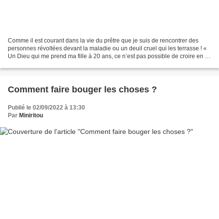
Comme il est courant dans la vie du prêtre que je suis de rencontrer des
personnes révoltées devant la maladie ou un deuil cruel qui les terrasse ! «
Un Dieu qui me prend ma fille à 20 ans, ce n’est pas possible de croire en lui
! » Qu’est-ce qui provoque...
Comment faire bouger les choses ?
Publié le 02/09/2022 à 13:30
Par
Miniritou