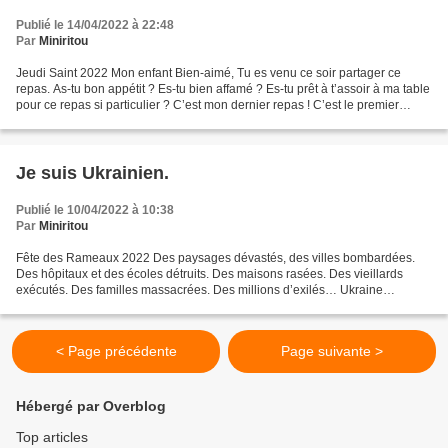
Publié le 14/04/2022 à 22:48
Par
Miniritou
Jeudi Saint 2022 Mon enfant Bien-aimé, Tu es venu ce soir partager ce
repas. As-tu bon appétit ? Es-tu bien affamé ? Es-tu prêt à t’assoir à ma table
pour ce repas si particulier ? C’est mon dernier repas ! C’est le premier
repas pour la nouvelle Alliance...
Je suis Ukrainien.
Publié le 10/04/2022 à 10:38
Par
Miniritou
Fête des Rameaux 2022 Des paysages dévastés, des villes bombardées.
Des hôpitaux et des écoles détruits. Des maisons rasées. Des vieillards
exécutés. Des familles massacrées. Des millions d’exilés… Ukraine
martyrisée. Ukraine outragée. Ukraine bafouée,...
< Page précédente
Page suivante >
Hébergé par Overblog
Top articles