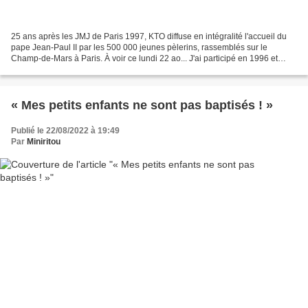
25 ans après les JMJ de Paris 1997, KTO diffuse en intégralité l'accueil du
pape Jean-Paul II par les 500 000 jeunes pèlerins, rassemblés sur le
Champ-de-Mars à Paris. À voir ce lundi 22 ao... J'ai participé en 1996 et
1997 à la préparation des JMJ en...
« Mes petits enfants ne sont pas baptisés ! »
Publié le 22/08/2022 à 19:49
Par
Miniritou