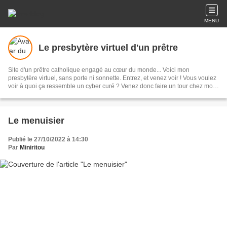
MENU
Le presbytère virtuel d'un prêtre
Site d'un prêtre catholique engagé au cœur du monde... Voici mon
presbytère virtuel, sans porte ni sonnette. Entrez, et venez voir ! Vous voulez
voir à quoi ça ressemble un cyber curé ? Venez donc faire un tour chez moi !
La vie c'est trop important pour ne pas la réussir ! .... . . C'est aussi mon
objectif ... Pas vous ?
Le menuisier
Publié le 27/10/2022 à 14:30
Par
Miniritou