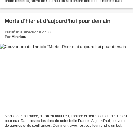
prêtre béninois, arrivé de Cotonou en septembre dernier est nommé dans la
paroisse St Benoit-St Bernard ( St Paul...
Morts d’hier et d’aujourd’hui pour demain
Publié le 07/05/2022 à 22:22
Par
Miniritou
Morts pour la France, dit-on en haut lieu, Fanfare et défilés, aujourd’hui c’est
pour eux. Dans toutes les cités de notre belle France, Aujourd’hui, souvenirs
de guerres et de souffrances. Comment, avec respect, leur rendre un bel
hommage Sinon en rappelant...