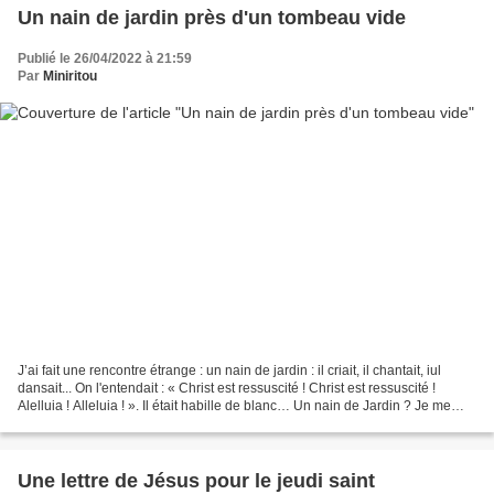
Un nain de jardin près d'un tombeau vide
Publié le 26/04/2022 à 21:59
Par
Miniritou
J’ai fait une rencontre étrange : un nain de jardin : il criait, il chantait, iul
dansait... On l'entendait : « Christ est ressuscité ! Christ est ressuscité !
Alelluia ! Alleluia ! ». Il était habille de blanc… Un nain de Jardin ? Je me
suis dit alors...
Une lettre de Jésus pour le jeudi saint