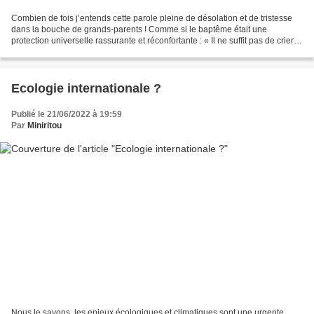
Combien de fois j’entends cette parole pleine de désolation et de tristesse
dans la bouche de grands-parents ! Comme si le baptême était une
protection universelle rassurante et réconfortante : « Il ne suffit pas de crier «
Seigneur ! Seigneur ! » pour...
Ecologie internationale ?
Publié le 21/06/2022 à 19:59
Par
Miniritou
Nous le savons, les enjeux écologiques et climatiques sont une urgente