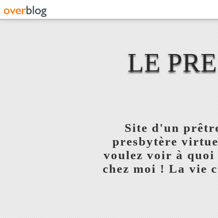
LE PR
Site d'un prêt
presbytère virtue
voulez voir à quoi
chez moi ! La vie c'