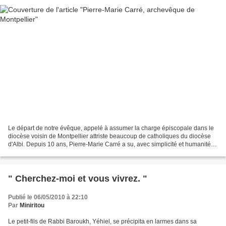
Le départ de notre évêque, appelé à assumer la charge épiscopale dans le
diocèse voisin de Montpellier attriste beaucoup de catholiques du diocèse
d'Albi. Depuis 10 ans, Pierre-Marie Carré a su, avec simplicité et humanité,
être un bon pasteur pour notre...
" Cherchez-moi et vous vivrez. "
Publié le 06/05/2010 à 22:10
Par
Miniritou
Le petit-fils de Rabbi Baroukh, Yéhiel, se précipita en larmes dans sa