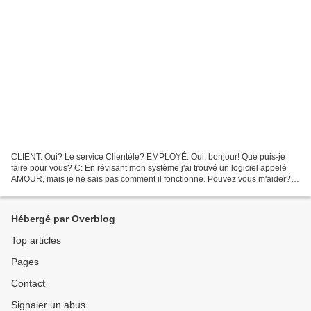
CLIENT: Oui? Le service Clientèle? EMPLOYÉ: Oui, bonjour! Que puis-je
faire pour vous? C: En révisant mon système j'ai trouvé un logiciel appelé
AMOUR, mais je ne sais pas comment il fonctionne. Pouvez vous m'aider?
E: Bien sûr! Mais je ne peux pas vous...
Hébergé par Overblog
Top articles
Pages
Contact
Signaler un abus