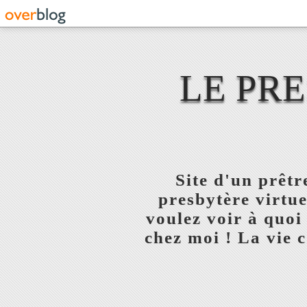
LE PR
Site d'un prêt
presbytère virtue
voulez voir à quoi
chez moi ! La vie c'