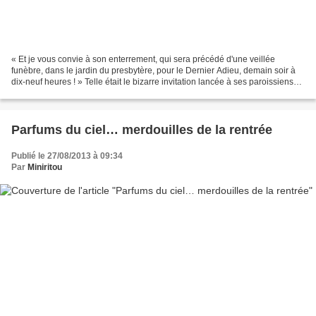
« Et je vous convie à son enterrement, qui sera précédé d'une veillée
funèbre, dans le jardin du presbytère, pour le Dernier Adieu, demain soir à
dix-neuf heures ! » Telle était le bizarre invitation lancée à ses paroissiens
par un curé assez original,...
Parfums du ciel… merdouilles de la rentrée
Publié le 27/08/2013 à 09:34
Par
Miniritou