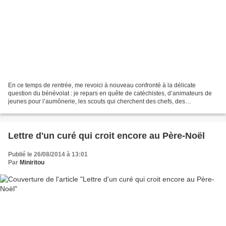
En ce temps de rentrée, me revoici à nouveau confronté à la délicate
question du bénévolat : je repars en quête de catéchistes, d’animateurs de
jeunes pour l’aumônerie, les scouts qui cherchent des chefs, des
accompagnateurs pour le MEJ. Je suis en attente...
Lettre d'un curé qui croit encore au Père-Noël
Publié le 26/08/2014 à 13:01
Par
Miniritou