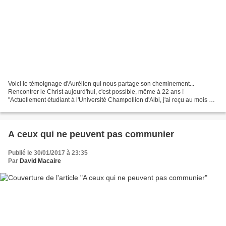
Voici le témoignage d'Aurélien qui nous partage son cheminement...
Rencontrer le Christ aujourd'hui, c'est possible, même à 22 ans !
"Actuellement étudiant à l'Université Champollion d'Albi, j'ai reçu au mois de
juin dernier le sacrement de l'Eucharistie....
A ceux qui ne peuvent pas communier
Publié le 30/01/2017 à 23:35
Par
David Macaire