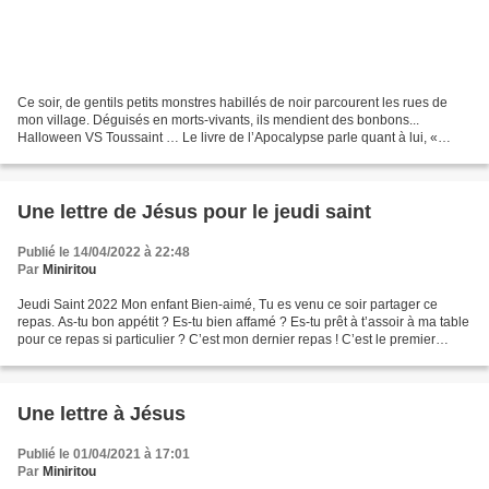
Ce soir, de gentils petits monstres habillés de noir parcourent les rues de
mon village. Déguisés en morts-vivants, ils mendient des bonbons...
Halloween VS Toussaint … Le livre de l’Apocalypse parle quant à lui, «
d’une foule immense que nul ne pouvait...
Une lettre de Jésus pour le jeudi saint
Publié le 14/04/2022 à 22:48
Par
Miniritou
Jeudi Saint 2022 Mon enfant Bien-aimé, Tu es venu ce soir partager ce
repas. As-tu bon appétit ? Es-tu bien affamé ? Es-tu prêt à t’assoir à ma table
pour ce repas si particulier ? C’est mon dernier repas ! C’est le premier
repas pour la nouvelle Alliance...
Une lettre à Jésus
Publié le 01/04/2021 à 17:01
Par
Miniritou