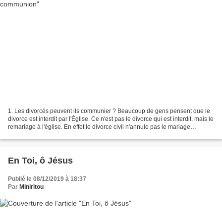
1. Les divorcés peuvent ils communier ? Beaucoup de gens pensent que le
divorce est interdit par l'Église. Ce n'est pas le divorce qui est interdit, mais le
remariage à l'église. En effet le divorce civil n'annule pas le mariage
religieux. Dans certains...
En Toi, ô Jésus
Publié le 08/12/2019 à 18:37
Par
Miniritou