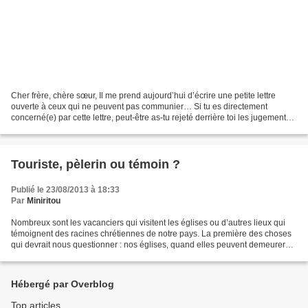
Cher frère, chère sœur, Il me prend aujourd’hui d’écrire une petite lettre
ouverte à ceux qui ne peuvent pas communier… Si tu es directement
concerné(e) par cette lettre, peut-être as-tu rejeté derrière toi les jugements
des uns et des autres, et même...
Touriste, pèlerin ou témoin ?
Publié le 23/08/2013 à 18:33
Par
Miniritou
Nombreux sont les vacanciers qui visitent les églises ou d’autres lieux qui
témoignent des racines chrétiennes de notre pays. La première des choses
qui devrait nous questionner : nos églises, quand elles peuvent demeurer
ouvertes, sont-elle accueillantes...
Hébergé par Overblog
Top articles