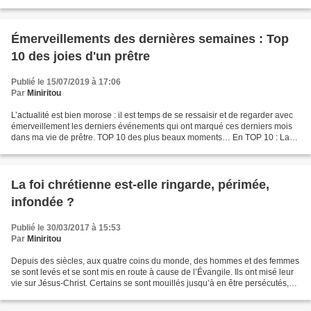
bonheur seraient par contre...
Émerveillements des dernières semaines : Top
10 des joies d'un prêtre
Publié le 15/07/2019 à 17:06
Par
Miniritou
L’actualité est bien morose : il est temps de se ressaisir et de regarder avec
émerveillement les derniers événements qui ont marqué ces derniers mois
dans ma vie de prêtre. TOP 10 des plus beaux moments… En TOP 10 : La
messe des confréries gastronomiques...
La foi chrétienne est-elle ringarde, périmée,
infondée ?
Publié le 30/03/2017 à 15:53
Par
Miniritou
Depuis des siècles, aux quatre coins du monde, des hommes et des femmes
se sont levés et se sont mis en route à cause de l’Évangile. Ils ont misé leur
vie sur Jésus-Christ. Certains se sont mouillés jusqu’à en être persécutés,
pourchassés, tués. Et ça...