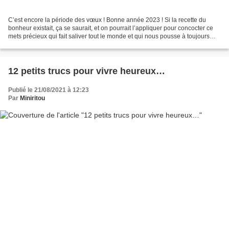
C’est encore la période des vœux ! Bonne année 2023 ! Si la recette du
bonheur existait, ça se saurait, et on pourrait l’appliquer pour concocter ce
mets précieux qui fait saliver tout le monde et qui nous pousse à toujours
espérer le meilleur sans être...
12 petits trucs pour vivre heureux…
Publié le 21/08/2021 à 12:23
Par
Miniritou