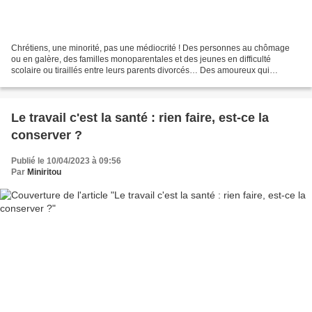
Chrétiens, une minorité, pas une médiocrité ! Des personnes au chômage
ou en galère, des familles monoparentales et des jeunes en difficulté
scolaire ou tiraillés entre leurs parents divorcés… Des amoureux qui
s’aiment et des familles unies, des gamins...
Le travail c'est la santé : rien faire, est-ce la
conserver ?
Publié le 10/04/2023 à 09:56
Par
Miniritou