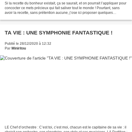
Si la recette du bonheur existait, ça se saurait, et on pourrait l’appliquer pour
concocter ce mets précieux qui fait saliver tout le monde ! Pourtant, sans
avoir la recette, sans prétention aucune, j’ose ici proposer quelques
ingrédients à mettre dans...
TA VIE : UNE SYMPHONIE FANTASTIQUE !
Publié le 28/12/2020 à 12:32
Par
Miniritou
LE Chef d’orchestre : C’est toi, c’est moi, chacun est le capitaine de sa vie : il
choisit son orchestre, son répertoire, son style et ses musiciens. LA Partition :