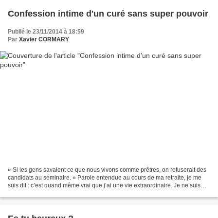
Confession intime d'un curé sans super pouvoir
Publié le 23/11/2014 à 18:59
Par
Xavier CORMARY
« Si les gens savaient ce que nous vivons comme prêtres, on refuserait des
candidats au séminaire. » Parole entendue au cours de ma retraite, je me
suis dit : c’est quand même vrai que j’ai une vie extraordinaire. Je ne suis
pas super-curé, quoi que parfois,...