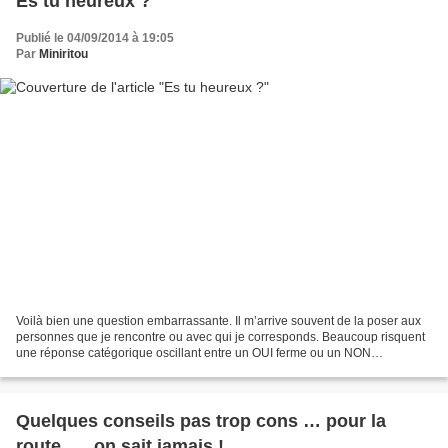
Es tu heureux ?
Publié le 04/09/2014 à 19:05
Par
Miniritou
Voilà bien une question embarrassante. Il m’arrive souvent de la poser aux
personnes que je rencontre ou avec qui je corresponds. Beaucoup risquent
une réponse catégorique oscillant entre un OUI ferme ou un NON
catégorique. Les motivations sont d’ailleurs...
Quelques conseils pas trop cons … pour la
route, … on sait jamais !