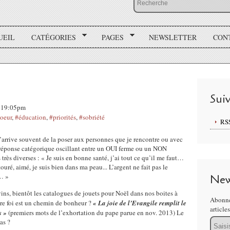
UEIL
CATÉGORIES
PAGES
NEWSLETTER
CON
Sui
, 19:05pm
oeur
,
#éducation
,
#priorités
,
#sobriété
RS
’arrive souvent de la poser aux personnes que je rencontre ou avec
réponse catégorique oscillant entre un OUI ferme ou un NON
très diverses : « Je suis en bonne santé, j’ai tout ce qu’il me faut…
touré, aimé, je suis bien dans ma peau... L’argent ne fait pas le
e… »
New
vins, bientôt les catalogues de jouets pour Noël dans nos boites à
Abonne
tre foi est un chemin de bonheur ?
« La joie de l’Evangile remplit le
article
s »
(premiers mots de l’exhortation du pape parue en nov. 2013) Le
Email
as ?