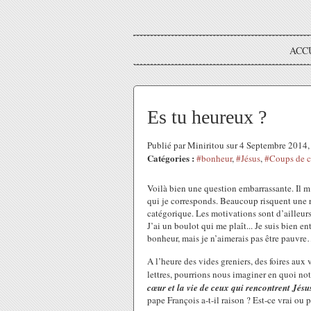
ACC
Es tu heureux ?
Publié par Miniritou sur 4 Septembre 2014
Catégories :
#bonheur
,
#Jésus
,
#Coups de c
Voilà bien une question embarrassante. Il m
qui je corresponds. Beaucoup risquent une 
catégorique. Les motivations sont d’ailleurs 
J’ai un boulot qui me plaît... Je suis bien en
bonheur, mais je n’aimerais pas être pauvr
A l’heure des vides greniers, des foires aux 
lettres, pourrions nous imaginer en quoi no
cœur et la vie de ceux qui rencontrent Jésu
pape François a-t-il raison ? Est-ce vrai ou p