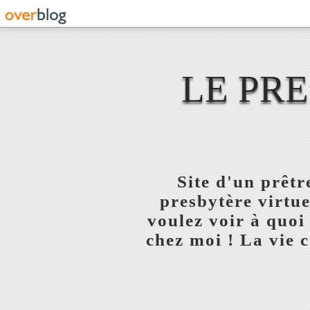
LE PR
Site d'un prêt
presbytère virtue
voulez voir à quoi
chez moi ! La vie c'