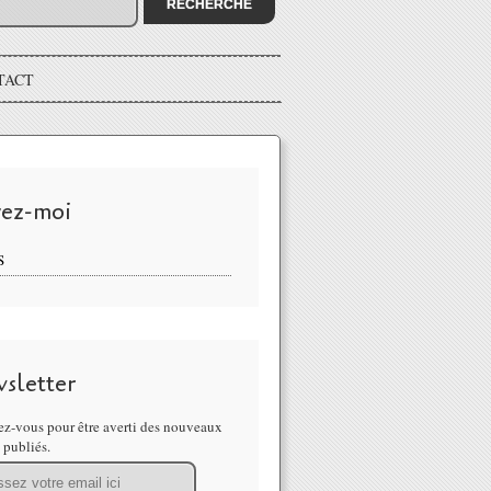
TACT
vez-moi
S
sletter
z-vous pour être averti des nouveaux
s publiés.