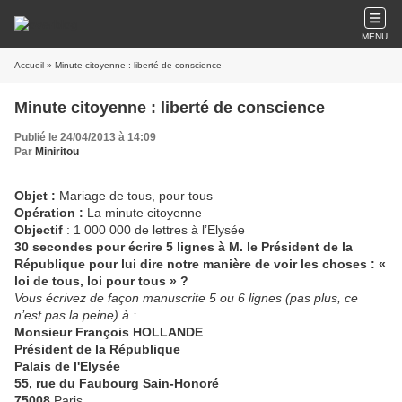
MENU
Accueil
» Minute citoyenne : liberté de conscience
Minute citoyenne : liberté de conscience
Publié le 24/04/2013 à 14:09
Par
Miniritou
Objet :
Mariage de tous, pour tous
Opération :
La minute citoyenne
Objectif
: 1 000 000 de lettres à l’Elysée
30 secondes pour écrire 5 lignes à M. le Président de la
République pour lui dire notre manière de voir les choses : «
loi de tous, loi pour tous » ?
Vous écrivez de façon manuscrite 5 ou 6 lignes (pas plus, ce
n’est pas la peine) à :
Monsieur François HOLLANDE
Président de la République
Palais de l'Elysée
55, rue du Faubourg Sain-Honoré
75008
Paris