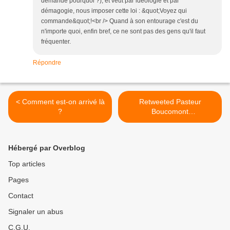
demande pourquoi ?), et veut par idéologie et par
démagogie, nous imposer cette loi : &quot;Voyez qui
commande&quot;!<br /> Quand à son entourage c'est du
n'importe quoi, enfin bref, ce ne sont pas des gens qu'il faut
fréquenter.
Répondre
< Comment est-on arrivé là
Retweeted Pasteur
?
Boucomont
(@templedumarais): >
Hébergé par Overblog
Top articles
Pages
Contact
Signaler un abus
C.G.U.