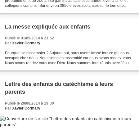
probablement que 200 à 230 gamins au caté cette année, éveil à la foi et
collégiens compris ! Sur environ 3850 élèves scolarisés sur le territoire
paroissial, ça ne fait pas beaucoup…...
La messe expliquée aux enfants
Publié le 01/09/2014 à 21:52
Par
Xavier Cormary
Pourquoi se rassembler ? Aujourd’hui, nous avons laissé tout ce qui nous
occupait chez nous. Nous sommes rassemblé car nous avons rendez-vous.
Nous avons rendez-vous avec Dieu. Nous sommes tous réunis avec Jésus
pour reconnaître tout le bien que Dieu...
Lettre des enfants du catéchisme à leurs
parents
Publié le 20/08/2014 à 19:30
Par
Xavier Cormary