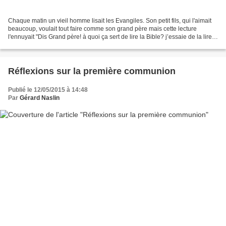
Chaque matin un vieil homme lisait les Evangiles. Son petit fils, qui l'aimait
beaucoup, voulait tout faire comme son grand père mais cette lecture
l'ennuyait "Dis Grand père! à quoi ça sert de lire la Bible? j’essaie de la lire
comme toi, mais je ne...
Réflexions sur la première communion
Publié le 12/05/2015 à 14:48
Par
Gérard Naslin