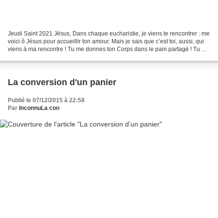
Jeudi Saint 2021 Jésus, Dans chaque eucharistie, je viens te rencontrer : me
voici ô Jésus pour accueillir ton amour. Mais je sais que c’est toi, aussi, qui
viens à ma rencontre ! Tu me donnes ton Corps dans le pain partagé ! Tu me
livres ta vie dans...
La conversion d'un panier
Publié le 07/12/2015 à 22:58
Par
InconnuLa con