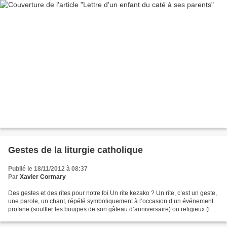
Gestes de la liturgie catholique
Publié le 18/11/2012 à 08:37
Par
Xavier Cormary
Des gestes et des rites pour notre foi Un rite kezako ? Un rite, c’est un geste,
une parole, un chant, répété symboliquement à l’occasion d’un événement
profane (souffler les bougies de son gâteau d’anniversaire) ou religieux (le
signe de la croix). Tout...