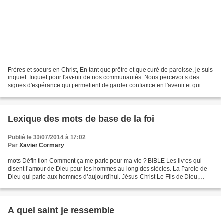
Frères et soeurs en Christ, En tant que prêtre et que curé de paroisse, je suis
inquiet. Inquiet pour l'avenir de nos communautés. Nous percevons des
signes d'espérance qui permettent de garder confiance en l'avenir et qui
donnent la joie de suivre le...
Lexique des mots de base de la foi
Publié le 30/07/2014 à 17:02
Par
Xavier Cormary
mots Définition Comment ça me parle pour ma vie ? BIBLE Les livres qui
disent l’amour de Dieu pour les hommes au long des siècles. La Parole de
Dieu qui parle aux hommes d’aujourd’hui. Jésus-Christ Le Fils de Dieu,
proche de tout homme. Un homme parmi...
A quel saint je ressemble