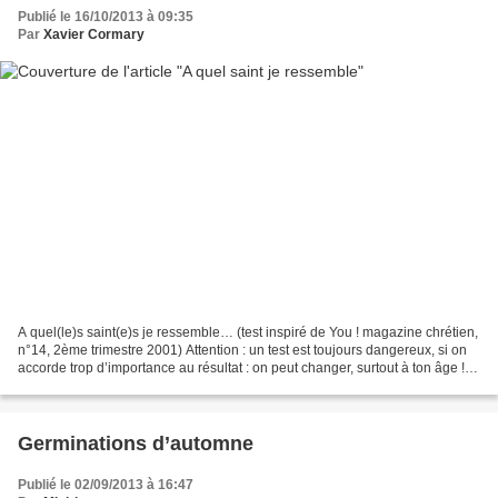
Publié le 16/10/2013 à 09:35
Par
Xavier Cormary
A quel(le)s saint(e)s je ressemble… (test inspiré de You ! magazine chrétien,
n°14, 2ème trimestre 2001) Attention : un test est toujours dangereux, si on
accorde trop d’importance au résultat : on peut changer, surtout à ton âge !
Alors prends ce test...
Germinations d’automne
Publié le 02/09/2013 à 16:47