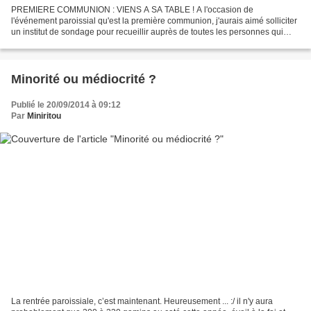
PREMIERE COMMUNION : VIENS A SA TABLE ! A l'occasion de
l'événement paroissial qu'est la première communion, j'aurais aimé solliciter
un institut de sondage pour recueillir auprès de toutes les personnes qui
sortent de l'église en ce jour le mot qu'elles...
Minorité ou médiocrité ?
Publié le 20/09/2014 à 09:12
Par
Miniritou
La rentrée paroissiale, c’est maintenant. Heureusement ... :/ il n'y aura