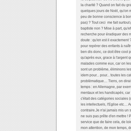
la charité ? Quand on fait du g
quelques jours de Noël, qu'on m
peu de bonne conscience à bon 
pas) ? Tout ceci me fait surtou
baptiste non ? Mise à part, qu'ef
recherche pour éradiquer des mala
doute : qu'en est il exactement 
pour repérer des enfants à naît
ben dis donc, ce doit être cool
qu'après eux, grace à l'argent qu
malades comme eux, car on les a
sont un problème, éliminons les
idem pour... pour... toutes les
problèmatique.... Tiens, on dir
temps : en Allemagne, par exe
mentaux et les handicapés, car
c'était des catégories sociales (
les intellectuels, l'Eglise etc..
contraire.Je n'ai jamais mis un 
ne suis pas prête d'en mettre ! 
service que de faire cela, de 
mon attention, de mon temps, de 