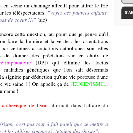
 en scène un chantage affectif pour attirer le fric
r les téléspectateurs.
"Voyez ces pauvres enfants,
pas de coeur !!!"
(sic)
encore cette question, au point que je pense qu'il
n faire la lumière et la vérité : les orientations
ar certaines associations catholiques sont elles
e de donner des précisions sur ce choix de
é-implatatoire
(DPI) qui élimine les foetus
de maladies génétiques que l'on sait désormais
la signifie par déduction qu'une vie porteuse d'une
e vie saine !!! On appelle ça de
l'EUGENISME...
humains !
, archevêque de Lyon
affirmait dans l'affaire du
rison, c'est pas tout à fait pareil que se mettre à
e et les utiliser comme si c'étaient des choses".