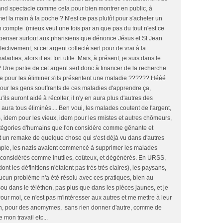
rand spectacle comme cela pour bien montrer en public, à
et la main à la poche ? N'est ce pas plutôt pour s'acheter un
compte (mieux veut une fois par an que pas du tout n'est ce
t penser surtout aux pharisiens que dénonce Jésus et St Jean
fectivement, si cet argent collecté sert pour de vrai à la
dies, alors il est fort utile. Mais, à présent, je suis dans le
? Une partie de cet argent sert donc à financer de la recherche
re pour les éliminer s'ils présentent une maladie ?????? Hééé
 pour les gens souffrants de ces maladies d'apprendre ça,
'ils auront aidé à récolter, il n'y en aura plus d'autres des
ura tous éliminés.... Ben voui, les malades coutent de l'argent,
, idem pour les vieux, idem pour les rmistes et autres chômeurs,
 catégories d'humains que l'on considère comme gênante et
ait un remake de quelque chose qui s'est déjà vu dans d'autres
mple, les nazis avaient commencé à supprimer les malades
 considérés comme inutiles, coûteux, et dégénérés. En URSS,
dont les définitions n'étaient pas très très claires), les paysans,
.. Aucun problème n'a été résolu avec ces pratiques, bien au
sou dans le téléthon, pas plus que dans les pièces jaunes, et je
Pour moi, ce n'est pas m'intéresser aux autres et me mettre à leur
loin, pour des anomymes, sans rien donner d'autre, comme de
mon travail etc...