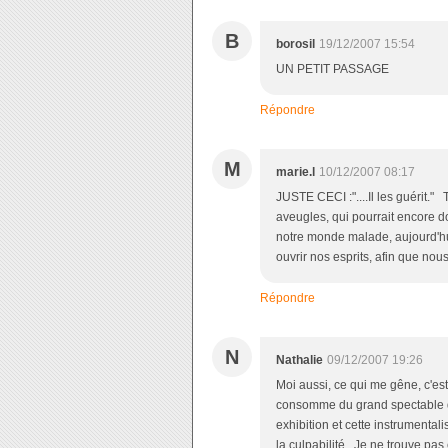
B
borosil
19/12/2007 15:54
UN PETIT PASSAGE
Répondre
M
marie.l
10/12/2007 08:17
JUSTE CECI :"....Il les guérit."
aveugles, qui pourrait encore 
notre monde malade, aujourd'h
ouvrir nos esprits, afin que no
Répondre
N
Nathalie
09/12/2007 19:26
Moi aussi, ce qui me gêne, c'est 
consomme du grand spectable de
exhibition et cette instrumentalis
la culpabilité. Je ne trouve pas