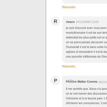
Répondre
R
riviere
15/12/2006 13:03
je suis d'accord avec vous per
revolutionnaire il est de son tem
defendait les plus petits est c
on ne porra jamais decouvrir ce
l'humanité il est là dans notre hu
eglises et monastere il est là d
une parcelle infitisimale de Die
Répondre
P
PÃÂšre Walter Covens
09/12/
Il me semble que Jésus n'a jamai
on le voit mener des discussions
l'irénisme et à la fausse paix. 
d'éclairer les consciences. Comm