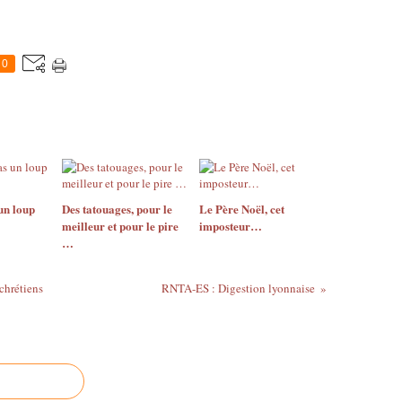
0
un loup
Des tatouages, pour le
Le Père Noël, cet
meilleur et pour le pire
imposteur…
…
 chrétiens
RNTA-ES : Digestion lyonnaise