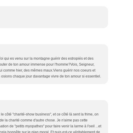
 Toi qui es venu sur la montagne guérir des estropiés et des
douter de ton amour immense pour l'homme?Vois, Seigneur,
ui comme hier, des mêmes maux.Viens guérir nos coeurs et
us osions chaque jour davantage vivre de ton amour si essentiel.
le côté "charité-show business", et ce côté là sent la frime, on
 la charité comme d'autre chose. Je n'aime pas cette
ation de "petits myopathes" pour faire venir la larme à l'oeil ...et
 cela honnête sur le plan moral. Et puis est-ce véritablement de