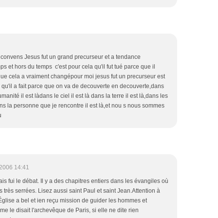
e convens Jesus fut un grand precurseur et a tendance
ps et hors du temps c'est pour cela qu'il fut tué parce que il
e que cela a vraiment changépour moi jesus fut un precurseur est
 qu'il a fait parce que on va de decouverte en decouverte,dans
manité il est làdans le ciel il est là dans la terre il est là,dans les
ans la personne que je rencontre il est là,et nou s nous sommes
u
2006 14:41
s fui le débat. Il y a des chapitres entiers dans les évangiles où
 très serrées. Lisez aussi saint Paul et saint Jean.Attention à
L'Église a bel et ien reçu mission de guider les hommes et
e le disait l'archevêque de Paris, si elle ne dite rien