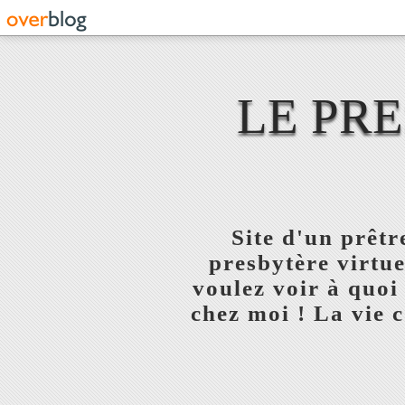
LE PR
Site d'un prêt
presbytère virtue
voulez voir à quoi
chez moi ! La vie c'