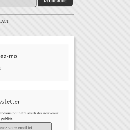
TACT
vez-moi
S
sletter
z-vous pour être averti des nouveaux
s publiés.