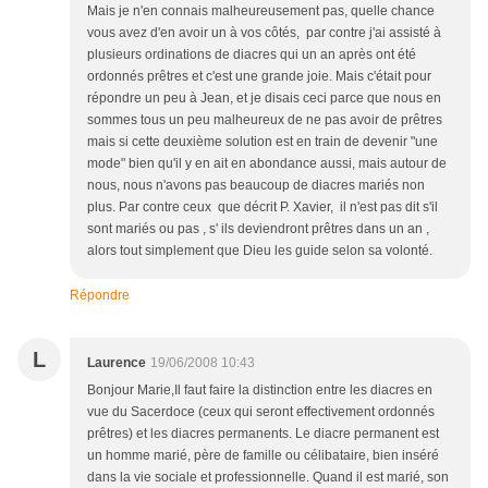
Mais je n'en connais malheureusement pas, quelle chance
vous avez d'en avoir un à vos côtés, par contre j'ai assisté à
plusieurs ordinations de diacres qui un an après ont été
ordonnés prêtres et c'est une grande joie. Mais c'était pour
répondre un peu à Jean, et je disais ceci parce que nous en
sommes tous un peu malheureux de ne pas avoir de prêtres
mais si cette deuxième solution est en train de devenir "une
mode" bien qu'il y en ait en abondance aussi, mais autour de
nous, nous n'avons pas beaucoup de diacres mariés non
plus. Par contre ceux que décrit P. Xavier, il n'est pas dit s'il
sont mariés ou pas , s' ils deviendront prêtres dans un an ,
alors tout simplement que Dieu les guide selon sa volonté.
Répondre
L
Laurence
19/06/2008 10:43
Bonjour Marie,Il faut faire la distinction entre les diacres en
vue du Sacerdoce (ceux qui seront effectivement ordonnés
prêtres) et les diacres permanents. Le diacre permanent est
un homme marié, père de famille ou célibataire, bien inséré
dans la vie sociale et professionnelle. Quand il est marié, son