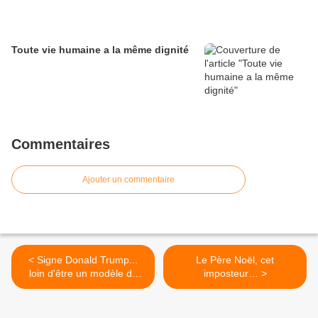
Toute vie humaine a la même dignité
Commentaires
Ajouter un commentaire
< Signe Donald Trump...
Le Père Noël, cet
loin d'être un modèle de
imposteur… >
vertu et de vie chretienne,
le Président americain a au
moins le courage de tordre