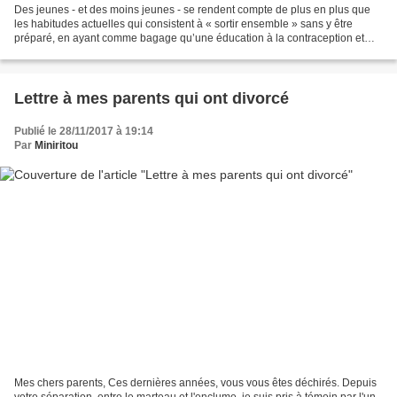
Des jeunes - et des moins jeunes - se rendent compte de plus en plus que
les habitudes actuelles qui consistent à « sortir ensemble » sans y être
préparé, en ayant comme bagage qu’une éducation à la contraception et
quelques notions glanées sur internet,...
Lettre à mes parents qui ont divorcé
Publié le 28/11/2017 à 19:14
Par
Miniritou
Mes chers parents, Ces dernières années, vous vous êtes déchirés. Depuis
votre séparation, entre le marteau et l'enclume, je suis pris à témoin par l'un