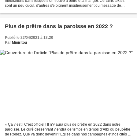
méditations dans lesquels on trouve à boire et à manger. Certains textes
sont un peu cucul, d'autres s'éloignent insidieusement du message de
Jésus. Pour un regard sur la mort paisible...
Plus de prêtre dans la paroisse en 2022 ?
Publié le 22/04/2021 à 13:20
Par
Miniritou
« Ça y est ! C’est officiel ! Il n’y aura plus de prêtre en 2022 dans notre
paroisse. Le curé desservant viendra de temps en temps d’Albi ou peut-être
de Rodez. Que va donc devenir l’Eglise dans nos campagnes et nos cités ?