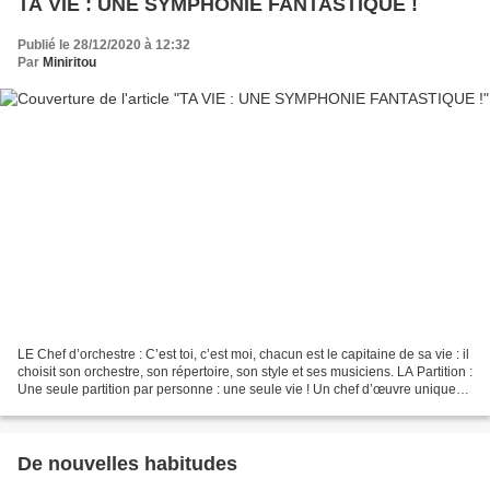
TA VIE : UNE SYMPHONIE FANTASTIQUE !
Publié le 28/12/2020 à 12:32
Par
Miniritou
LE Chef d’orchestre : C’est toi, c’est moi, chacun est le capitaine de sa vie : il
choisit son orchestre, son répertoire, son style et ses musiciens. LA Partition :
Une seule partition par personne : une seule vie ! Un chef d’œuvre unique
que tu es chargé...
De nouvelles habitudes