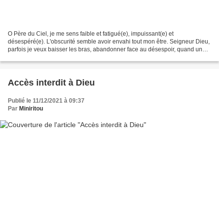
O Père du Ciel, je me sens faible et fatigué(e), impuissant(e) et
désespéré(e). L'obscurité semble avoir envahi tout mon être. Seigneur Dieu,
parfois je veux baisser les bras, abandonner face au désespoir, quand un
voile de ténèbres m’enveloppe et qu'il...
Accès interdit à Dieu
Publié le 11/12/2021 à 09:37
Par
Miniritou