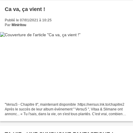
Ca va, ça vient !
Publié le 07/01/2021 à 10:25
Par
Miniritou
"VersuS - Chapitre II", maintenant disponible :https://versus.lnk.to/chapitre2
Après le succès de leur album événement " VersuS ", Vitaa & Slimane ont
annonc... « Tu l'sais, dans la vie, on s'est tous plantés. C'est vrai, combien
d'fois on a dû se relever...