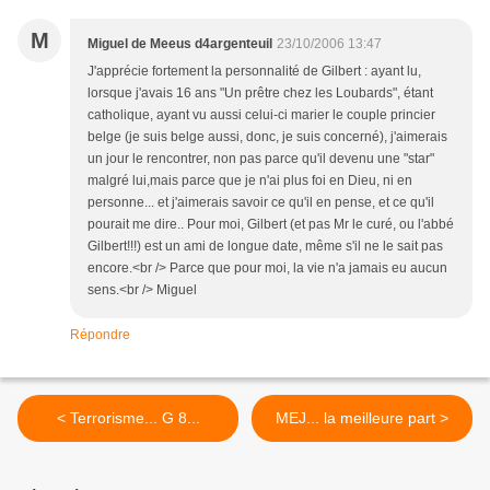
M
Miguel de Meeus d4argenteuil
23/10/2006 13:47
J'apprécie fortement la personnalité de Gilbert : ayant lu,
lorsque j'avais 16 ans "Un prêtre chez les Loubards", étant
catholique, ayant vu aussi celui-ci marier le couple princier
belge (je suis belge aussi, donc, je suis concerné), j'aimerais
un jour le rencontrer, non pas parce qu'il devenu une "star"
malgré lui,mais parce que je n'ai plus foi en Dieu, ni en
personne... et j'aimerais savoir ce qu'il en pense, et ce qu'il
pourait me dire.. Pour moi, Gilbert (et pas Mr le curé, ou l'abbé
Gilbert!!!) est un ami de longue date, même s'il ne le sait pas
encore.<br /> Parce que pour moi, la vie n'a jamais eu aucun
sens.<br /> Miguel
Répondre
< Terrorisme... G 8...
MEJ... la meilleure part >