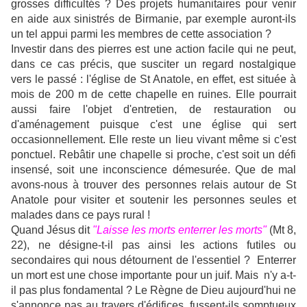
grosses difficultés ? Des projets humanitaires pour venir
en aide aux sinistrés de Birmanie, par exemple auront-ils
un tel appui parmi les membres de cette association ?
Investir dans des pierres est une action facile qui ne peut,
dans ce cas précis, que susciter un regard nostalgique
vers le passé : l'église de St Anatole, en effet, est située à
mois de 200 m de cette chapelle en ruines. Elle pourrait
aussi faire l'objet d'entretien, de restauration ou
d'aménagement puisque c'est une église qui sert
occasionnellement. Elle reste un lieu vivant même si c'est
ponctuel. Rebâtir une chapelle si proche, c'est soit un défi
insensé, soit une inconscience démesurée. Que de mal
avons-nous à trouver des personnes relais autour de St
Anatole pour visiter et soutenir les personnes seules et
malades dans ce pays rural !
Quand Jésus dit
"Laisse les morts enterrer les morts"
(Mt 8,
22), ne désigne-t-il pas ainsi les actions futiles ou
secondaires qui nous détournent de l'essentiel ? Enterrer
un mort est une chose importante pour un juif. Mais n'y a-t-
il pas plus fondamental ? Le Règne de Dieu aujourd'hui ne
s'annonce pas au travers d'édifices, fussent-ils somptueux