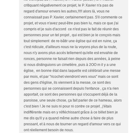
critiquant négativement ce projet, le P. Xavier n'a pas de
regard d'amour envers les autres,!!!!! alors là, vous ne
connaissait pas P. Xavier, certainement pas. S'il commente ce
projet, et vous n'avez peut-être pas bien lu, mais ce que j'ai
compris et je suis d'accord ce n'est pas le fait de réunir des
personnes pour un tel projet , qui est bien je le conçois mais
tout simplement de re-bâtir une église qui est en ruine, ça
c'est ridicule, d'ailleurs nous ne la voyons plus de la route,
nous n'y avons plus accés tellement qu'elle est envahie de
ronces, personne ne faisait rien depuis des années, à peine
si nous distinguions un cimetière, puis à 2OO m il y a une
église, en bonne état dans laquelle est célébrait une messe
par mois, et par "ricochet viendront vers vous" mais ce sont
des gens d'église, ils viennent à la messe, ce sont des
personnes qui se connaissent depuis l'enfance , ça n'a rien
apportait, ce sont des personnes qui s'occupent déjà de la
paroisse, une seule chose, ça fait parler de ce hameau, alors
c'est bien ! Je ne suis ni pour ni contre ce projet , j'étais
indifférente mais en y réfléchissant grâce à ce billet bien je
me dis qu'il y a quand même autre chose à faire de plus
pressant, et à nous de tourner un regard d'amour vers ce qui
ont réellement besoin de nous.