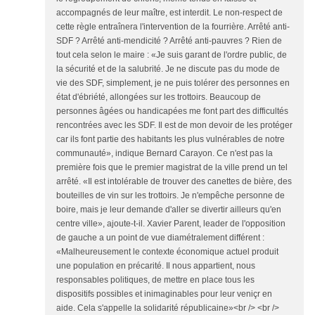
accompagnés de leur maître, est interdit. Le non-respect de
cette règle entraînera l'intervention de la fourrière. Arrêté anti-
SDF ? Arrêté anti-mendicité ? Arrêté anti-pauvres ? Rien de
tout cela selon le maire : «Je suis garant de l'ordre public, de
la sécurité et de la salubrité. Je ne discute pas du mode de
vie des SDF, simplement, je ne puis tolérer des personnes en
état d'ébriété, allongées sur les trottoirs. Beaucoup de
personnes âgées ou handicapées me font part des difficultés
rencontrées avec les SDF. Il est de mon devoir de les protéger
car ils font partie des habitants les plus vulnérables de notre
communauté», indique Bernard Carayon. Ce n'est pas la
première fois que le premier magistrat de la ville prend un tel
arrêté. «Il est intolérable de trouver des canettes de bière, des
bouteilles de vin sur les trottoirs. Je n'empêche personne de
boire, mais je leur demande d'aller se divertir ailleurs qu'en
centre ville», ajoute-t-il. Xavier Parent, leader de l'opposition
de gauche a un point de vue diamétralement différent :
«Malheureusement le contexte économique actuel produit
une population en précarité. Il nous appartient, nous
responsables politiques, de mettre en place tous les
dispositifs possibles et inimaginables pour leur veniçr en
aide. Cela s'appelle la solidarité républicaine»<br /> <br />