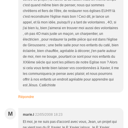
c'est quand même bien de penser, nous qui sommes
chrétiens et fiers de l'être, de restaurer nos églises EUH!!! là
c'est reconstruire l'église mais bon ! Ceci dit, je lance un
appel, et là mon idée, puisqu'il y a tant de volontaires , 4O, si
j'ai bien lu, bien j'aimerai en trouver moi aussi des volontaires
, oh pas 4O mais juste un maçon, un charpentier, un
électricien , pour restaurer la petite pièce qui est dans l'église
de Giroussens ; une belle salle pour nos enfants du caté, bien
éclairée, bien chauffée, agréable à décorer, j'en parle autour
de moi, rien ne bouge, pourtant ce sont pour nos enfants du
XXIème siècle qui sont les pilliers de notre Eglise non ? Alors
si cela vous tente bien laisser vos coordonnées à Xavier, il me
les communiquera je pense avec plaisir, et nous pourrons
offrir à nos enfants un endroit agréable pour apprendre qui
est Jésus. Catéchiste
Répondre
M
marie.l
22/05/2008 18:23
Et moi, je ne suis pas d'accord avec vous, Jean, un projet qui
ne vient pas du P. Xavier, le P. Xavier jaloux , le P. Xavier