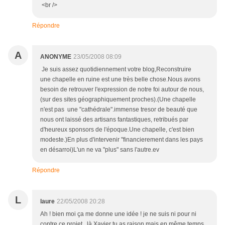
<br />
Répondre
A
ANONYME
23/05/2008 08:09
Je suis assez quotidiennement votre blog,Reconstruire
une chapelle en ruine est une très belle chose.Nous avons
besoin de retrouver l'expression de notre foi autour de nous,
(sur des sites géographiquement proches).(Une chapelle
n'est pas une "cathédrale".immense tresor de beauté que
nous ont laissé des artisans fantastiques, retribués par
d'heureux sponsors de l'époque.Une chapelle, c'est bien
modeste.)En plus d'intervenir "financierement dans les pays
en désarroi)L'un ne va "plus" sans l'autre.ev
Répondre
L
laure
22/05/2008 20:28
Ah ! bien moi ça me donne une idée ! je ne suis ni pour ni
contre ce projet , là Xavier tu as raison mais en même temps