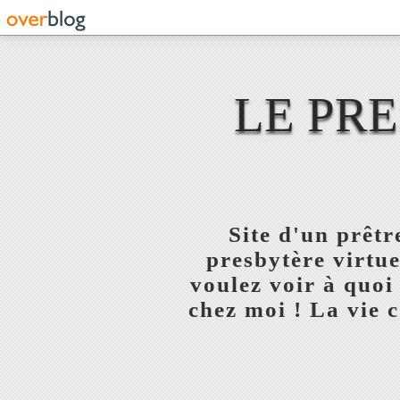
LE PR
Site d'un prêt
presbytère virtue
voulez voir à quoi
chez moi ! La vie c'