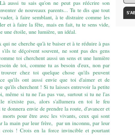
Là aussi tu sais qu'on ne peut pas réécrire son
inventer de nouveaux parents... Tu te dis que tout
évader, à faire semblant, à te distraire comme les
er et à faire la fête, mais en fait, tu te sens vide,
e une étoile, une lumière, un idéal.
x qui ne cherche qu'à te baiser et à te réduire à pas
s'ils te déçoivent souvent, ne sont pas des gens
comme toi cherchent aussi un sens et une lumière
besoin de toi, comme tu as besoin d'eux, non par
t trouver chez toi quelque chose qu'ils peuvent
ce qu'ils ont aussi envie que toi d'aimer et de
e qu'ils cherchent ! Si tu laisses entrevoir la petite
oi, même si tu ne l'as pas vue, surtout si tu ne l'as
le n'existe pas, alors s'allumera en toi le feu
 te donnera envie de prendre la route, d'avancer et
es morts pour être avec les vivants, ceux qui sont
ar la main par leur frère, par un inconnu, par leur
crois ! Crois en la force invincible et pourtant