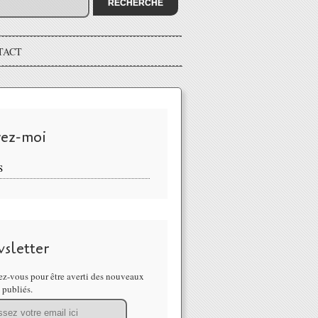
TACT
vez-moi
S
sletter
z-vous pour être averti des nouveaux
s publiés.