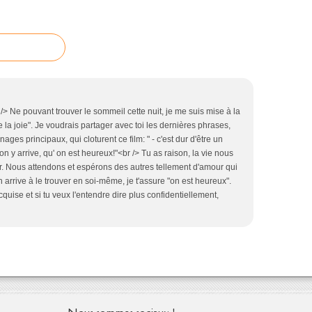
<br /> Ne pouvant trouver le sommeil cette nuit, je me suis mise à la
é de la joie". Je voudrais partager avec toi les dernières phrases,
es principaux, qui cloturent ce film: " - c'est dur d'être un
n y arrive, qu' on est heureux!"<br /> Tu as raison, la vie nous
er. Nous attendons et espérons des autres tellement d'amour qui
on arrive à le trouver en soi-même, je t'assure "on est heureux".
uise et si tu veux l'entendre dire plus confidentiellement,