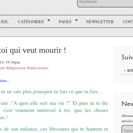
UEIL
CATÉGORIES
PAGES
NEWSLETTER
CON
oi qui veut mourir !
Sui
014, 19:36pm
ort
,
#dépression
,
#idées noires
RS
tra...
, tu ne sais plus pourquoi tu fais ce que tu fais...
ant :"A quoi elle sert ma vie ?" Et puis tu te dis
New
 s'est vraiment intéressé à toi, que les choses
Abonne
as !
article
Email
es de ton enfance, ces blessures qui te hantent et