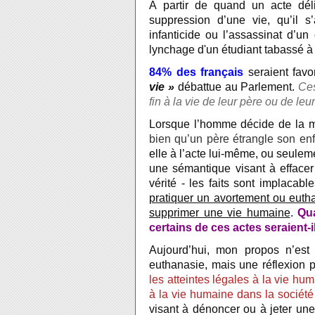
À partir de quand un acte délib
suppression d’une vie, qu’il s
infanticide ou l’assassinat d’u
lynchage d'un étudiant tabassé à
84% des français
seraient favo
vie »
débattue au Parlement.
Ces
fin à la vie de leur père ou de le
Lorsque l’homme décide de la m
bien qu’un père étrangle son enf
elle à l’acte lui-même, ou seuleme
une sémantique visant à effacer 
vérité - les faits sont implacabl
pratiquer un avortement ou euth
supprimer une vie humaine
.
Qu
certains de ces actes seraient
Aujourd’hui, mon propos n’est
euthanasie, mais une réflexion p
les atteintes légales à la vie hu
à la vie humaine dans la sociét
visant à dénoncer ou à jeter un