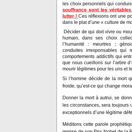
les choix personnels qui condui
souffrance sont les véritable
lutter !
Ces réflexions ont une po
dans le plat d’une « culture de m
Décider de qui doit vivre ou mour
humain, dans ses choix collect
l’humanité : meurtres ; génoc
conduites irresponsables qui
comportements addictifs qui entr
que nous cueillons sur l’arbre d’
mourir légitimes pour les uns et l
Si l’homme décide de la mort q
froide, qu’est-ce qui change mora
Donner la mort à autrui, se donn
les circonstances, sera toujours
exceptionnels d’une légitime déf
Méditons cette parole prophétiq
remise de son Prix Nobel de la 