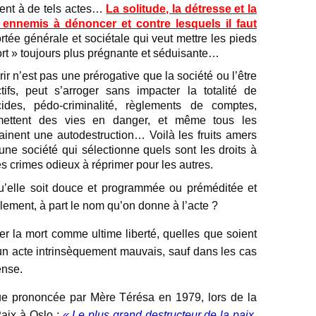
sent à de tels actes…
La solitude, la détresse et la
s ennemis à dénoncer et contre lesquels il faut
rtée générale et sociétale qui veut mettre les pieds
ort » toujours plus prégnante et séduisante…
ir n’est pas une prérogative que la société ou l’être
ifs, peut s’arroger sans impacter la totalité de
ides, pédo-criminalité, règlements de comptes,
 mettent des vies en danger, et même tous les
ainent une autodestruction… Voilà les fruits amers
une société qui sélectionne quels sont les droits à
es crimes odieux à réprimer pour les autres.
u’elle soit douce et programmée ou préméditée et
lement, à part le nom qu’on donne à l’acte ?
er la mort comme ultime liberté, quelles que soient
 un acte intrinsèquement mauvais, sauf dans les cas
ense.
ue prononcée par Mère Térésa en 1979, lors de la
Paix à Oslo :
« Le plus grand destructeur de la paix,