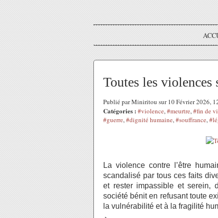
ACC
Toutes les violences 
Publié par Miniritou sur 10 Février 2026, 
Catégories :
#violence
,
#meurtre
,
#fin de v
#guerre
,
#dignité humaine
,
#souffrance
,
#lé
La violence contre l’être humai
scandalisé par tous ces faits div
et rester impassible et serein,
société bénit en refusant toute exi
la vulnérabilité et à la fragilité 