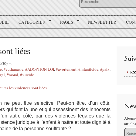
UEIL
CATÉGORIES
PAGES
NEWSLETTER
CON
sont liées
Sui
12:30pm
ie
,
#euthanasie
,
#ADOPTION LOI
,
#avortement
,
#infanticide
,
#paix
,
RS
gal
,
#moral
,
#suicide
n ne peut être sélective.
Peut-on être, d’un côté,
New
ers qui font la une et qui assassinent des innocents
 d’un autre côté, par des violences légales que la
Abonne
stence juridique à l’enfant à naître et toute dignité à
article
humaine de la personne souffrante ?
Email