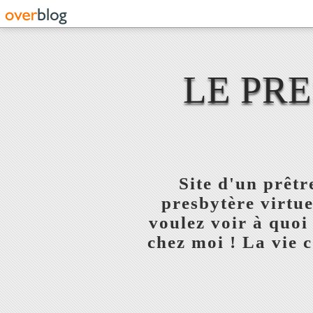
LE PR
Site d'un prêt
presbytère virtue
voulez voir à quoi
chez moi ! La vie c'