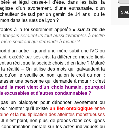
éré et légal cesse-t-il d’être, dans les faits, la
’agisse d’un avortement, d’une euthanasie, d’un
n chauffeur de taxi par un gamin de 14 ans ou le
 mort dans les rues de Lyon ?
rables à la loi sobrement appelée
« sur la fin de
 français seraient-ils tout aussi favorables à mettre
ur mère souffrant qui demande à mourir ?
ort d’un autre :
quand une mère subit une IVG ou
ant, excédé par ses cris,
la différence morale tient-
nt au récit que la société choisit d’en faire ? Malgré
la réalité – On utilise des mots qui galvaudent la
es, qu’on le veuille ou non, qu’on le croit ou non :
anasier une personne qui demande à mourir : c’est
and la mort vient d’un choix humain, pourquoi
-ils excusables et d’autres condamnables ?
 pas un plaidoyer pour dénoncer avortement ou
our montrer qu’il existe
un lien ontologique
entre
maine et la multiplication des atteintes monstrueuses
é
.Il n’est point, non plus, de propos dans ces lignes
e condamnation morale sur les actes individuels ou