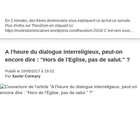
En 3 minutes, des frères dominicains vous expliquent ce qu'est un synode.
Plus d'infos sur TheoDom en cliquant ici:
https://routesdominicaines.wordpress.com/theodom-2016/ C’est vers vous,
jeunes du monde, que nous, pères synodaux, voulons nous tourner,...
A l'heure du dialogue interreligieux, peut-on
encore dire : "Hors de l'Eglise, pas de salut." ?
Publié le 10/09/2017 à 19:52
Par
Xavier Cormary