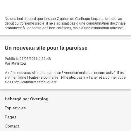
Notons tout d’abord que lorsque Cyprien de Carthage lança la formule, au
début du troisième siècle, il ne s’agissait pas d’une condamnation doctrinale
prononcée à l’encontre des non-chrétiens, mais d’une exhortation adressée
à des groupes chrétiens tentés...
Un nouveau site pour la paroisse
Publié le 27/05/2016 à 22:48
Par
Miniritou
Voilà le nouveau site de la paroisse ! Annoncé mais pas encore activé, il est
enfin en ligne ! Faites-le connaître ! N'hésitez pas à y flaner et à donner votre
avis ! http://carmaux.catholique.fr
Hébergé par Overblog
Top articles
Pages
Contact