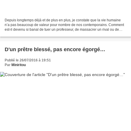
Depuis longtemps déjà et de plus en plus, je constate que la vie humaine
n’a pas beaucoup de valeur pour nombre de nos contemporains. Comment
est-il devenu si banal de tuer un professeur, de massacrer un rival ou de
flinguer un ennemi, de frapper mortellement...
D'un prêtre blessé, pas encore égorgé…
Publié le 26/07/2016 à 19:51
Par
Miniritou