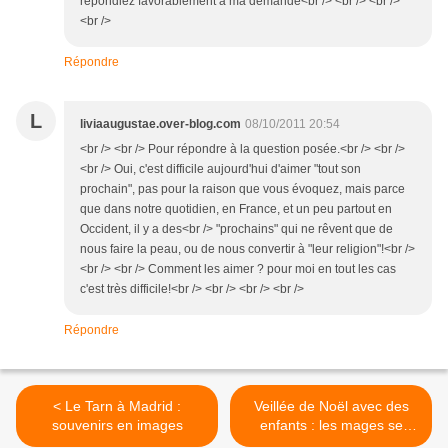
répondiez favorablement a ma demande<br /> <br /> <br />
<br />
Répondre
L
liviaaugustae.over-blog.com
08/10/2011 20:54
<br /> <br /> Pour répondre à la question posée.<br /> <br />
<br /> Oui, c'est difficile aujourd'hui d'aimer "tout son
prochain", pas pour la raison que vous évoquez, mais parce
que dans notre quotidien, en France, et un peu partout en
Occident, il y a des<br /> "prochains" qui ne rêvent que de
nous faire la peau, ou de nous convertir à "leur religion"!<br />
<br /> <br /> Comment les aimer ? pour moi en tout les cas
c'est très difficile!<br /> <br /> <br /> <br />
Répondre
< Le Tarn à Madrid :
Veillée de Noël avec des
souvenirs en images
enfants : les mages se
souviennent >