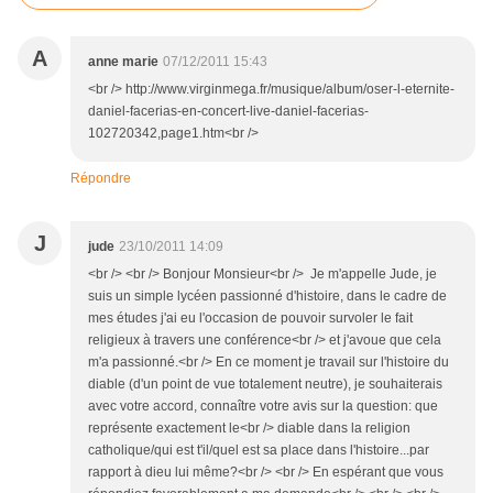
A
anne marie
07/12/2011 15:43
<br /> http://www.virginmega.fr/musique/album/oser-l-eternite-
daniel-facerias-en-concert-live-daniel-facerias-
102720342,page1.htm<br />
Répondre
J
jude
23/10/2011 14:09
<br /> <br /> Bonjour Monsieur<br /> Je m'appelle Jude, je
suis un simple lycéen passionné d'histoire, dans le cadre de
mes études j'ai eu l'occasion de pouvoir survoler le fait
religieux à travers une conférence<br /> et j'avoue que cela
m'a passionné.<br /> En ce moment je travail sur l'histoire du
diable (d'un point de vue totalement neutre), je souhaiterais
avec votre accord, connaître votre avis sur la question: que
représente exactement le<br /> diable dans la religion
catholique/qui est t'il/quel est sa place dans l'histoire...par
rapport à dieu lui même?<br /> <br /> En espérant que vous