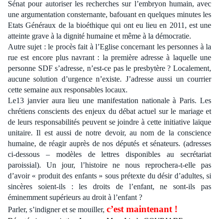
Sénat pour autoriser les recherches sur l’embryon humain, avec
une argumentation consternante, bafouant en quelques minutes les
Etats Généraux de la bioéthique qui ont eu lieu en 2011, est une
atteinte grave à la dignité humaine et même à la démocratie.
Autre sujet : le procès fait à l’Eglise concernant les personnes à la
rue est encore plus navrant : la première adresse à laquelle une
personne SDF s’adresse, n’est-ce pas le presbytère ? Localement,
aucune solution d’urgence n’existe. J’adresse aussi un courrier
cette semaine aux responsables locaux.
Le13 janvier aura lieu une manifestation nationale à Paris. Les
chrétiens conscients des enjeux du débat actuel sur le mariage et
de leurs responsabilités peuvent se joindre à cette initiative laïque
unitaire. Il est aussi de notre devoir, au nom de la conscience
humaine, de réagir auprès de nos députés et sénateurs. (adresses
ci-dessous – modèles de lettres disponibles au secrétariat
paroissial). Un jour, l’histoire ne nous reprochera-t-elle pas
d’avoir « produit des enfants » sous prétexte du désir d’adultes, si
sincères soient-ils : les droits de l’enfant, ne sont-ils pas
éminemment supérieurs au droit à l’enfant ?
c’est maintenant !
Parler, s’indigner et se mouiller,