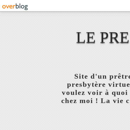
LE PR
Site d'un prêt
presbytère virtue
voulez voir à quoi
chez moi ! La vie c'