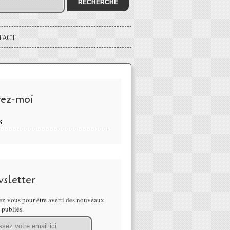
TACT
vez-moi
S
sletter
z-vous pour être averti des nouveaux
s publiés.