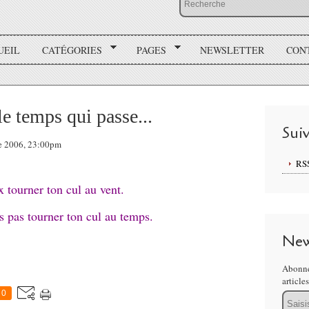
UEIL
CATÉGORIES
PAGES
NEWSLETTER
CON
le temps qui passe...
Sui
re 2006, 23:00pm
RS
 tourner ton cul au vent.
s pas tourner ton cul au temps.
New
Abonne
article
0
Email