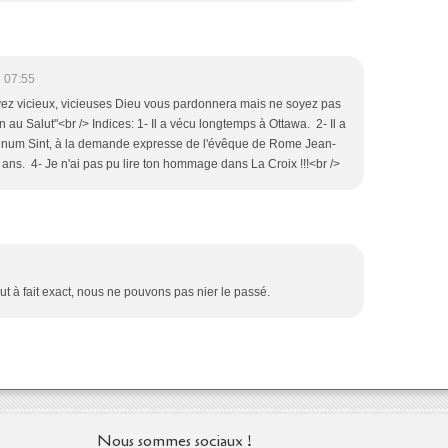
 07:55
oyez vicieux, vicieuses Dieu vous pardonnera mais ne soyez pas
au Salut"<br /> Indices: 1- Il a vécu longtemps à Ottawa. 2- Il a
 Unum Sint, à la demande expresse de l'évêque de Rome Jean-
6 ans. 4- Je n'ai pas pu lire ton hommage dans La Croix !!!<br />
 tout à fait exact, nous ne pouvons pas nier le passé.
Nous sommes sociaux !