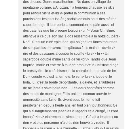
des choses. Genre marathonien…Né dans un village de
montagne voisine, à Ancizan, il a toujours chaussé les skis
pour rendre visite et<br /> porter la communion à ses
paroissiens les plus isolés ; parfois enfouis sous des mètres
cube de neige. Il leur porte la communion, le pain aussi, et
des gâteries que lui prépare toujours<br /> Sœur Christine,
attentive à ce que son sac à dos ressemble à la hotte du père-
Noël. C’est un curé épicurien, qui soigne les âmes meurtries
de ses paroissiens avec des gâteaux faits maison, du<br />
rire et des paysages à couper le souffle.<br /> <br /> Un
sacerdoce doublé d’une santé de fer<br /> Tandis que Jean
baptise, marie et enterre à tour de bras, Sœur Christine dirige
le presbytère, le catéchisme, et la chorale d’une main de fer.
Du « couple », c’est la fermeté, le sens<br /> critique et le
holà, lui, c’est la bonté débordante, la gaieté, et la faiblesse
de ne jamais savoir dire non… Les deux sont têtus comme
des mules de montagne. Et ils ont en commun une<br />
générosité sans faille. Ils vivent sous le même toit
presbytérien depuis trente ans, en tout bien tout honneur. Ce
qui a si longtemps fait jaser les villageois et le clergé, ils l’ont
imposé,<br /> clairement et simplement. C’était « les deux ou
rien » et plus personne n’a plus rien trouvé à y redire. Il
l’appelle « la sœur », elle l‘appelle « l’abbé ».<br /> Lui est du