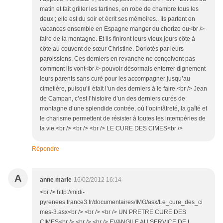
matin et fait griller les tartines, en robe de chambre tous les
deux ; elle est du soir et écrit ses mémoires.. Ils partent en
vacances ensemble en Espagne manger du chorizo ou<br />
faire de la montagne. Et ils finiront leurs vieux jours côte à
côte au couvent de sœur Christine. Dorlotés par leurs
paroissiens. Ces derniers en revanche ne conçoivent pas
comment ils vont<br /> pouvoir désormais enterrer dignement
leurs parents sans curé pour les accompagner jusqu’au
cimetière, puisqu’il était l’un des derniers à le faire.<br /> Jean
de Campan, c’est l’histoire d’un des derniers curés de
montagne d’une splendide contrée, où l’opiniâtreté, la gaîté et
le charisme permettent de résister à toutes les intempéries de
la vie.<br /> <br /> <br /> LE CURE DES CIMES<br />
Répondre
A
anne marie
16/02/2012 16:14
<br /> http://midi-
pyrenees.france3.fr/documentaires/IMG/asx/Le_cure_des_ci
mes-3.asx<br /> <br /> <br /> UN PRETRE CURE DES
CIMES<br /> <br /> <br /> EVANGILE AU SERVICE DE L