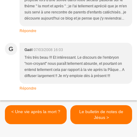
thème " la mort et après " ; je l'ai tellement aprécié que je m'en
suis servi à une rencontre de parents d'enfants catéchisés...je
découvre aujourd'hui ce blog et je pense que j'y reviendrai...
Répondre
G
Gaël
07/03/2008 16:03
Très très beau !!! Et intéressant. Le discours de l'embryon
"non-croyant" nous paraît tellement absurde, et pourtant on
entend tellement cela par rapport à la vie après la Pâque... A
diffuser largement !! Je m'y emploie dès à présent !!!
Répondre
< Une vie après la mort ?
Le bulletin de notes de
Jésus >