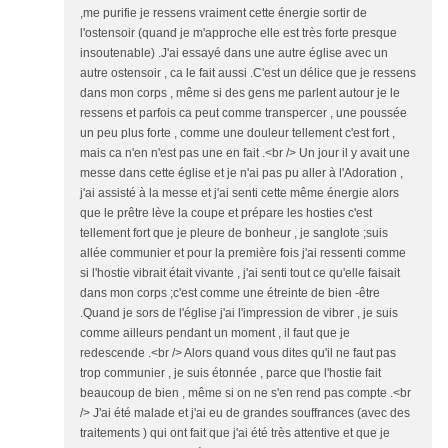
,me purifie je ressens vraiment cette énergie sortir de
l'ostensoir (quand je m'approche elle est très forte presque
insoutenable) .J'ai essayé dans une autre église avec un
autre ostensoir , ca le fait aussi .C'est un délice que je ressens
dans mon corps , même si des gens me parlent autour je le
ressens et parfois ca peut comme transpercer , une poussée
un peu plus forte , comme une douleur tellement c'est fort ,
mais ca n'en n'est pas une en fait .<br /> Un jour il y avait une
messe dans cette église et je n'ai pas pu aller à l'Adoration ,
j'ai assisté à la messe et j'ai senti cette même énergie alors
que le prêtre lève la coupe et prépare les hosties c'est
tellement fort que je pleure de bonheur , je sanglote ;suis
allée communier et pour la première fois j'ai ressenti comme
si l'hostie vibrait était vivante , j'ai senti tout ce qu'elle faisait
dans mon corps ;c'est comme une étreinte de bien -être
.Quand je sors de l'église j'ai l'impression de vibrer , je suis
comme ailleurs pendant un moment , il faut que je
redescende .<br /> Alors quand vous dites qu'il ne faut pas
trop communier , je suis étonnée , parce que l'hostie fait
beaucoup de bien , même si on ne s'en rend pas compte .<br
/> J'ai été malade et j'ai eu de grandes souffrances (avec des
traitements ) qui ont fait que j'ai été très attentive et que je