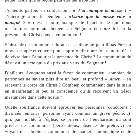
petite hostie que je reçois peut être par habitude ?
J’entends parfois en confession :
« J’ai manqué la messe !
»
J’interroge alors le pénitent :
«Est-ce que la messe vous a
manqué ? »
c’est à notre manque de l’eucharistie que nous
mesurerons notre attachement au Seigneur et notre foi en la
présence du Christ dans la communion !
S’abstenir de communier durant ce carême ne peut il pas être un
moyen simple et concret pour approfondir notre foi et notre désir
de vivre dans l’amour et la présence du Christ ? La communion de
désir est un acte qui a du prix aux yeux du Seigneur !
D’ailleurs, évoquons aussi la façon de communier : combien de
personnes ne savent plus dire un beau et profond «
Amen
» en
recevant le corps du Christ ? Combien communient dans la main
en manifestant si peu la conscience qu’ils reçoivent un trésor
inestimable dans cette hostie ?
Quelle souffrance doivent éprouver les personnes (concubins ;
divorcés remariés, personne ayant commis un grave péché…)
qui, par fidélité à l’église, se privent de l’eucharistie ou sont
privées de communier (persécutions, absence de prêtre…) en
voyant des chrétiens communier de manière automatique et de