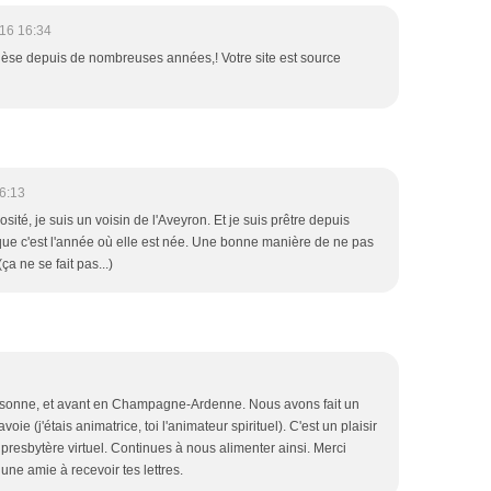
16 16:34
échèse depuis de nombreuses années,! Votre site est source
6:13
sité, je suis un voisin de l'Aveyron. Et je suis prêtre depuis
que c'est l'année où elle est née. Une bonne manière de ne pas
 ne se fait pas...)
Essonne, et avant en Champagne-Ardenne. Nous avons fait un
 (j'étais animatrice, toi l'animateur spirituel). C'est un plaisir
presbytère virtuel. Continues à nous alimenter ainsi. Merci
 une amie à recevoir tes lettres.