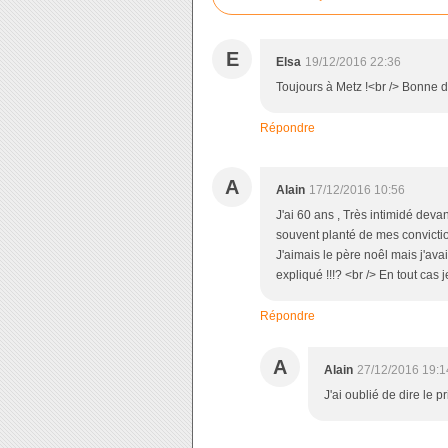
E
Elsa
19/12/2016 22:36
Toujours à Metz !<br /> Bonne d
Répondre
A
Alain
17/12/2016 10:56
J'ai 60 ans , Très intimidé devan
souvent planté de mes convictions
J'aimais le père noêl mais j'av
expliqué !!!? <br /> En tout cas j
Répondre
A
Alain
27/12/2016 19:1
J'ai oublié de dire le p