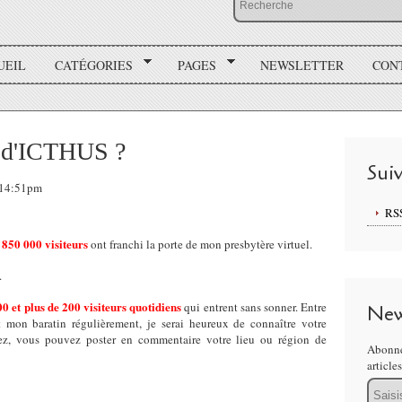
UEIL
CATÉGORIES
PAGES
NEWSLETTER
CON
s d'ICTHUS ?
Sui
, 14:51pm
RS
850 000 visiteurs
e
ont franchi la porte de mon presbytère virtuel.
s.
00 et plus de 200 visiteurs quotidiens
qui entrent sans sonner. Entre
New
nt mon baratin régulièrement, je serai heureux de connaître votre
ez, vous pouvez poster en commentaire votre lieu ou région de
Abonne
article
Email