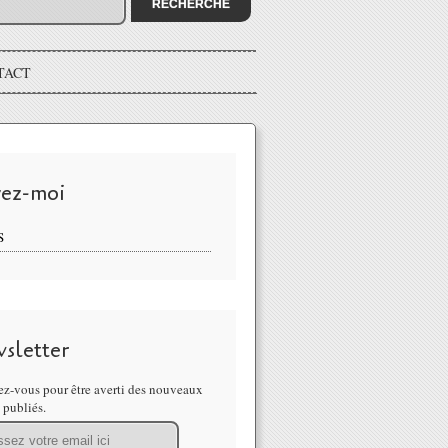
TACT
vez-moi
S
sletter
z-vous pour être averti des nouveaux
s publiés.