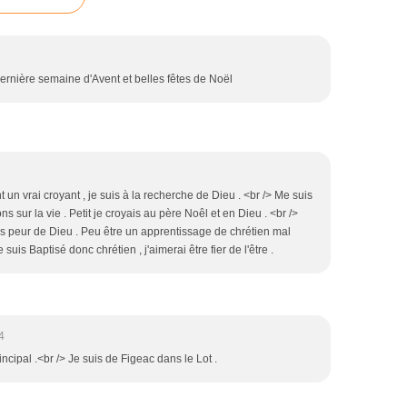
ernière semaine d'Avent et belles fêtes de Noël
t un vrai croyant , je suis à la recherche de Dieu . <br /> Me suis
 sur la vie . Petit je croyais au père Noêl et en Dieu . <br />
ais peur de Dieu . Peu être un apprentissage de chrétien mal
e suis Baptisé donc chrétien , j'aimerai être fier de l'être .
4
rincipal .<br /> Je suis de Figeac dans le Lot .