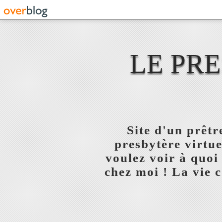
LE PR
Site d'un prêt
presbytère virtue
voulez voir à quoi
chez moi ! La vie c'