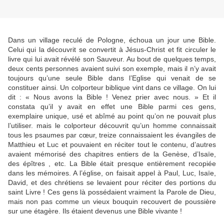
Dans un village reculé de Pologne, échoua un jour une Bible.
Celui qui la découvrit se convertit à Jésus-Christ et fit circuler le
livre qui lui avait révélé son Sauveur. Au bout de quelques temps,
deux cents personnes avaient suivi son exemple, mais il n’y avait
toujours qu’une seule Bible dans l’Eglise qui venait de se
constituer ainsi. Un colporteur biblique vint dans ce village. On lui
dit : « Nous avons la Bible ! Venez prier avec nous. » Et il
constata qu’il y avait en effet une Bible parmi ces gens,
exemplaire unique, usé et abîmé au point qu’on ne pouvait plus
l’utiliser. mais le colporteur découvrit qu’un homme connaissait
tous les psaumes par cœur, treize connaissaient les évangiles de
Matthieu et Luc et pouvaient en réciter tout le contenu, d’autres
avaient mémorisé des chapitres entiers de la Genèse, d’Isaïe,
des épîtres , etc. La Bible était presque entièrement recopiée
dans les mémoires. A l’église, on faisait appel à Paul, Luc, Isaïe,
David, et des chrétiens se levaient pour réciter des portions du
saint Livre ! Ces gens là possédaient vraiment la Parole de Dieu,
mais non pas comme un vieux bouquin recouvert de poussière
sur une étagère. Ils étaient devenus une Bible vivante !