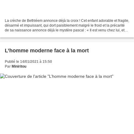
La crèche de Bethléem annonce déjà la croix ! Cet enfant adorable et fragile,
désarmé et impuissant, qui dort paisiblement malgré le froid et la précarité
de sa naissance annonce déjà le mystère pascal : « Il est venu chez lui, et
les siens ne l’ont pas...
L’homme moderne face à la mort
Publié le 14/01/2021 à 15:50
Par
Miniritou