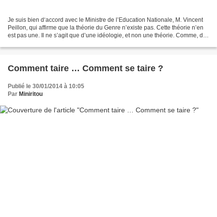
Je suis bien d‘accord avec le Ministre de l’Education Nationale, M. Vincent
Peillon, qui affirme que la théorie du Genre n’existe pas. Cette théorie n’en
est pas une. Il ne s’agit que d’une idéologie, et non une théorie. Comme, de
nos jours, les mots...
Comment taire … Comment se taire ?
Publié le 30/01/2014 à 10:05
Par
Miniritou