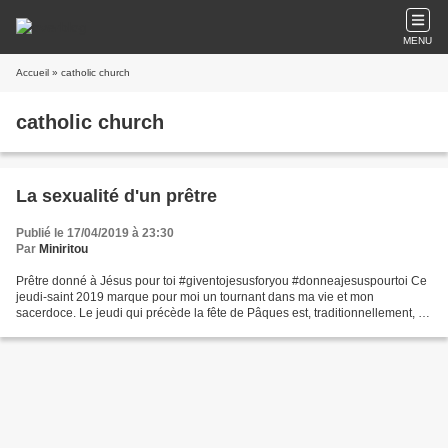
MENU
Accueil
» catholic church
catholic church
La sexualité d'un prêtre
Publié le 17/04/2019 à 23:30
Par
Miniritou
Prêtre donné à Jésus pour toi #giventojesusforyou #donneajesuspourtoi Ce
jeudi-saint 2019 marque pour moi un tournant dans ma vie et mon
sacerdoce. Le jeudi qui précède la fête de Pâques est, traditionnellement, la
fête du sacerdoce, puisque c'est le...