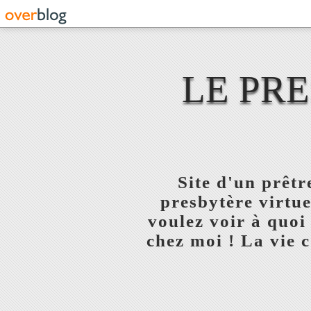
LE PR
Site d'un prêt
presbytère virtue
voulez voir à quoi
chez moi ! La vie c'