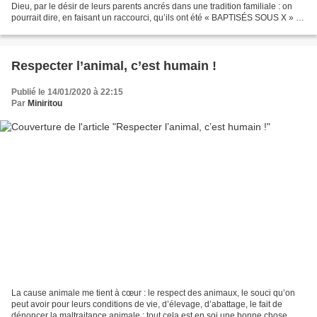
Dieu, par le désir de leurs parents ancrés dans une tradition familiale : on
pourrait dire, en faisant un raccourci, qu’ils ont été « BAPTISÉS SOUS X » :
ils ont reçu un merveilleux...
Respecter l’animal, c’est humain !
Publié le 14/01/2020 à 22:15
Par
Miniritou
La cause animale me tient à cœur : le respect des animaux, le souci qu’on
peut avoir pour leurs conditions de vie, d’élevage, d’abattage, le fait de
dénoncer la maltraitance animale : tout cela est en soi une bonne chose. On