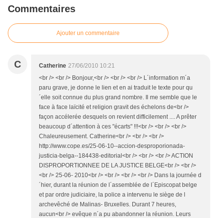
Commentaires
Ajouter un commentaire
C
Catherine
27/06/2010 10:21
<br /> <br /> Bonjour,<br /> <br /> <br /> L´information m´a
paru grave, je donne le lien et en ai traduit le texte pour qu
´elle soit connue du plus grand nombre. Il me semble que le
face à face laïcité et religion gravit des échelons de<br />
façon accélerée desquels on revient difficilement .... A prêter
beaucoup d´attention à ces "écarts" !!!<br /> <br /> <br />
Chaleureusement. Catherine<br /> <br /> <br />
http://www.cope.es/25-06-10--accion-desproporionada-
justicia-belga--184438-editorial<br /> <br /> <br /> ACTION
DISPROPORTIONNEE DE LA JUSTICE BELGE<br /> <br />
<br /> 25-06- 2010<br /> <br /> <br /> <br /> Dans la journée d
´hier, durant la réunion de l´assemblée de l´Episcopat belge
et par ordre judiciaire, la police a intervenu le siège de l
archevêché de Malinas- Bruxelles. Durant 7 heures,
aucun<br /> evêque n´a pu abandonner la réunion. Leurs