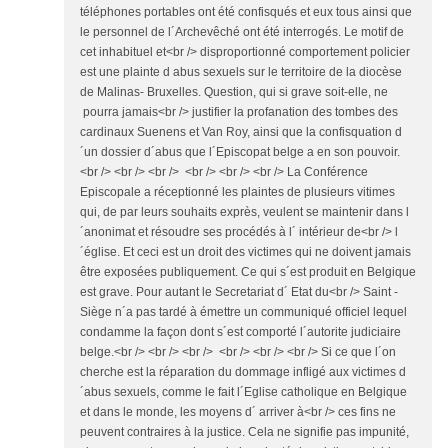
téléphones portables ont été confisqués et eux tous ainsi que
le personnel de l´Archevêché ont été interrogés. Le motif de
cet inhabituel et<br /> disproportionné comportement policier
est une plainte d abus sexuels sur le territoire de la diocèse
de Malinas- Bruxelles. Question, qui si grave soit-elle, ne
pourra jamais<br /> justifier la profanation des tombes des
cardinaux Suenens et Van Roy, ainsi que la confisquation d
´un dossier d´abus que l´Episcopat belge a en son pouvoir.
<br /> <br /> <br /> <br /> <br /> <br /> La Conférence
Episcopale a réceptionné les plaintes de plusieurs vitimes
qui, de par leurs souhaits exprès, veulent se maintenir dans l
´anonimat et résoudre ses procédés à l´ intérieur de<br /> l
´église. Et ceci est un droit des victimes qui ne doivent jamais
être exposées publiquement. Ce qui s´est produit en Belgique
est grave. Pour autant le Secretariat d´ Etat du<br /> Saint -
Siège n´a pas tardé à émettre un communiqué officiel lequel
condamme la façon dont s´est comporté l´autorite judiciaire
belge.<br /> <br /> <br /> <br /> <br /> <br /> Si ce que l´on
cherche est la réparation du dommage infligé aux victimes d
´abus sexuels, comme le fait l´Eglise catholique en Belgique
et dans le monde, les moyens d´ arriver à<br /> ces fins ne
peuvent contraires à la justice. Cela ne signifie pas impunité,