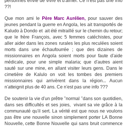
personnes envie de vivre et d'aimer. Ce n'est pas une info
??!
Que mon ami le
Père
Marc Aurélien,
pour sauver des
jeunes pendant la guerre en Angola, les ait transportés de
Kaludo à Dondo et ait été mitraillé sur le chemin du retour;
que le frère François, avec 5 femmes catéchistes, pour
aller aider dans les zones rurales les plus reculées soient
morts dans une échaufourrée ; que des dizaines de
missionnaires en Angola soient morts pour faute d'aide
médicale, pour une simple malaria; que d'autres aient
sauté sur une mine, en allant visiter leurs gens.
Dans le
cimetière de Kalulo on voit les tombes des premiers
missionnaires qui arrivèrent dans la région... Aucun
n'atteignit plus de 40 ans. Ce n'est pas une info ???
De soutenir la vie d'un prêtre "normal "dans son quotidien,
dans ses difficultés et ses joies, vivant sa vie grâce à la
communauté qu'il sert. La vérité est que nous ne voulons
pas être une nouvelle sinon simplement porter LA Bonne
Nouvelle, cette Bonne Nouvelle qui sans bruit commence