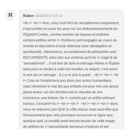
R
Ruben
18/06/2010 10:13
<br /> <br /> Non, cela n'est PAS du sensationnel uniquement,
il faut arrêter et ouvrir les yeux sur les disfonctionnements de
l'Eglise!!! Certes, comme nombre de laiques et d'athées
certains prêtres et<br /> chrétiens sont engagés au coeur du
monde et répondent à toute détresse avec abnégation et
spontanéité...Néanmoins, les problèmes de pédophilie sont
RECURRENTS: allez dire aux victimes qu'il<br /> s'agit là de
"sensationnel"....Il est bon de faire le ménage même si l'Eglise
aura pour un temps à subir les insultes, le mépris: c'est aussi
le prix de ce ménage....Il y a un prix à payer....<br /> <br /> <br
/> Cela ne l'empêchera pas dans son action humanitaire,
mais minimiser le mal fait aux enfants est pour moi une grave,
grave erreur: un viol d'enfant est un meurtre de son
innocence, une torture,<br /> commis par un prêtre prônant
l'amour, c'est pire!<br /> <br /> <br /> <br /> <br /> <br /> donc
nous ne retenons pas QUE le côté obscur mais peut-être que
l'écoeurement que cela provoque est encore le signe que,
quelque part, la société avait encore besoin de cette image
de prêtres<br /> bienveillants donneurs d'espoirs et est