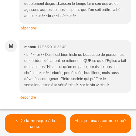
doublement déçue...Laisson le temps faire son oeuvre et
agissons auprès de tous les petits que l'on soit prêtre, athée,
autre...<br /> <br /> <br /> <br />
Répondre
M
manou
17/06/2010 22:40
<br /> <br /> Oui, il est bien triste ue beaucoup de personnes
en occident décadent ne retiennent QUE ce qu e l'Eglise a fait
de mal dans l'Histoir, et qu'on ne parle jamais de tous ces
chrétiens<br /> torturés, persécutés, humiliées, mais aussi
dévoués, courageux...Piètre société qui préfère le
sentationalisme à la vérité !<br /> <br /> <br /> <br />
Répondre
< De la musique à la
Et si je faisais comme eux?
haine...
>