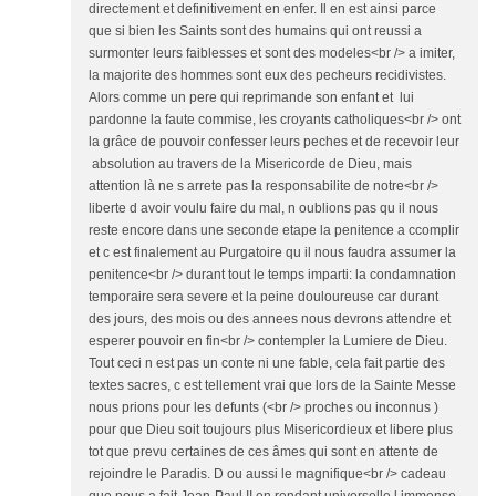
directement et definitivement en enfer. Il en est ainsi parce
que si bien les Saints sont des humains qui ont reussi a
surmonter leurs faiblesses et sont des modeles<br /> a imiter,
la majorite des hommes sont eux des pecheurs recidivistes.
Alors comme un pere qui reprimande son enfant et lui
pardonne la faute commise, les croyants catholiques<br /> ont
la grâce de pouvoir confesser leurs peches et de recevoir leur
absolution au travers de la Misericorde de Dieu, mais
attention là ne s arrete pas la responsabilite de notre<br />
liberte d avoir voulu faire du mal, n oublions pas qu il nous
reste encore dans une seconde etape la penitence a ccomplir
et c est finalement au Purgatoire qu il nous faudra assumer la
penitence<br /> durant tout le temps imparti: la condamnation
temporaire sera severe et la peine douloureuse car durant
des jours, des mois ou des annees nous devrons attendre et
esperer pouvoir en fin<br /> contempler la Lumiere de Dieu.
Tout ceci n est pas un conte ni une fable, cela fait partie des
textes sacres, c est tellement vrai que lors de la Sainte Messe
nous prions pour les defunts (<br /> proches ou inconnus )
pour que Dieu soit toujours plus Misericordieux et libere plus
tot que prevu certaines de ces âmes qui sont en attente de
rejoindre le Paradis. D ou aussi le magnifique<br /> cadeau