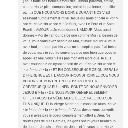
( sous toute ses formes amour filial, amour parental, amitie,
charite,<br /> pitie, compassion, entraide, patience, humilite
etc….) QUE NOUS AVONS DONNE DURANT NOS VIES
essayant humblement d imiter Jesus qui nous dit :<br /> <br />
<br /> <br /> <br /> <br /> “ Je Suis, avec Le Pere et le Saint
Esprit, L AMOUR et Je vous donne L AMOUR. Vous aussi
donnez –Moi de l amour parce que comme Moi j ai besoin de
vous, vous vous avez besoin de Moi, et avec Moi<br /> vous
avez tout, quoique parfois vous ne l acceptiez pas. J ai besoin
de vous, mais je souffre souvent parce que bien que vous m
appelliez Ami, vous n êtes pas mon Ami alors que Je suis
avec vous<br /> en ayant besoin de vous”<br /> <br /> <br />
<br /> <br /> <br /> ET EN CONSEQUENCE CE QUI FERA LA
DIFFERENCE EST L AMOUR INCONDITIONNEL QUE NOUS
AURONS DEMONTRE EN OBEISSANT A NOTRE
CREATEUR QUI A EU L INFINI BONTE DE NOUS ENVOYER
JESUS ET<br /> DE NOUS AVOIR GENEREUSEMENT
OFFERT AUSSI LA MÊME MERE CELESTIALE QU A SON
FILS UNIQUE. Et la Vierge Marie nous conseille alors :<br />
<br /> <br /> <br /> <br /> <br /> “Vous devez vous convertir,
vous n avez pas le coeur completement offert a Dieu. Ne
doutez pas de Mes Paroles, les gens ont toujours beaucoup
de doutes. Je suis la Mere de Jesus et Je vous aime.<br />