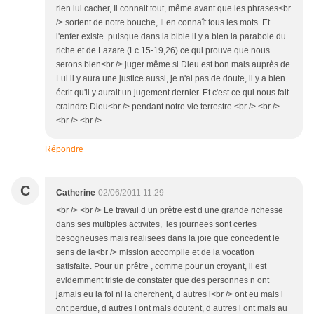
rien lui cacher, Il connait tout, même avant que les phrases<br
/> sortent de notre bouche, Il en connaît tous les mots. Et
l'enfer existe puisque dans la bible il y a bien la parabole du
riche et de Lazare (Lc 15-19,26) ce qui prouve que nous
serons bien<br /> juger même si Dieu est bon mais auprès de
Lui il y aura une justice aussi, je n'ai pas de doute, il y a bien
écrit qu'il y aurait un jugement dernier. Et c'est ce qui nous fait
craindre Dieu<br /> pendant notre vie terrestre.<br /> <br />
<br /> <br />
Répondre
C
Catherine
02/06/2011 11:29
<br /> <br /> Le travail d un prêtre est d une grande richesse
dans ses multiples activites, les journees sont certes
besogneuses mais realisees dans la joie que concedent le
sens de la<br /> mission accomplie et de la vocation
satisfaite. Pour un prêtre , comme pour un croyant, il est
evidemment triste de constater que des personnes n ont
jamais eu la foi ni la cherchent, d autres l<br /> ont eu mais l
ont perdue, d autres l ont mais doutent, d autres l ont mais au