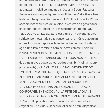
que nous a fait Jean-Paul II en rendant universelle l immense
opportunite de la FÊTE DE LA DIVINE MISERICORDE qui
auparavant n etait connue que grâce a la Soeur Faustina
Kowalska et<br /> pratiquee qu en Pologne. Cette fête a lieu
le dimanche qui suit Pâques et OFFRE AUX CROYANTS qui
accomplissent au pied de la lettre les criteres exiges et avec
un coeur profondement et<br /> sincerement repenti UNE
INDULGENCE PLENIERE : c est a dire un nouveau depart
spirituel permettant de se retrouver dans le même etat qu un
enfant tout juste baptise et lave du peche originel. Il s<br />
agit d une totale remise a zero de notre compteur spirituel
individuel qui NON SEULEMENT NOUS PERMET DE NOUS
FAIRE PARDONNER ABSOLUMENT TOUS NOS PECHES (
des plus graves aux plus legres,des plus<br /> lointains aux
plus recents) , MAIS QUI EN PLUS NOUS EXEMPTE DE
TOUTES LES PENITENCES QUE NOUS DEVRIONS AVOIR A
ACCOMPLIR AU PURGATOIRE APRES NOTRE MORT ET
NOTRE JUGEMENT. POUR AUTANT SI NOUS<br />
DEVIONS MOURIR L INSTANT SUIVANT APRES AVOIR
CONFORMEMENT ACCOMPLI LA FÊTE DE LA DIVINE
MISERICORDE, NOUS IRIONS DIRECTEMENT AU PARADIS
!!!! Avec telle possibilite offerte a tous les hommes<br />
croyant au Christ de Misericorde et mise a notre disposition