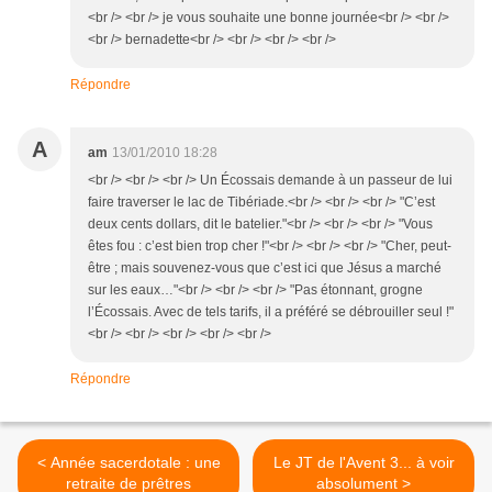
<br /> <br /> je vous souhaite une bonne journée<br /> <br />
<br /> bernadette<br /> <br /> <br /> <br />
Répondre
A
am
13/01/2010 18:28
<br /> <br /> <br /> Un Écossais demande à un passeur de lui
faire traverser le lac de Tibériade.<br /> <br /> <br /> "C’est
deux cents dollars, dit le batelier."<br /> <br /> <br /> "Vous
êtes fou : c’est bien trop cher !"<br /> <br /> <br /> "Cher, peut-
être ; mais souvenez-vous que c’est ici que Jésus a marché
sur les eaux…"<br /> <br /> <br /> "Pas étonnant, grogne
l’Écossais. Avec de tels tarifs, il a préféré se débrouiller seul !"
<br /> <br /> <br /> <br /> <br />
Répondre
< Année sacerdotale : une
Le JT de l'Avent 3... à voir
retraite de prêtres
absolument >