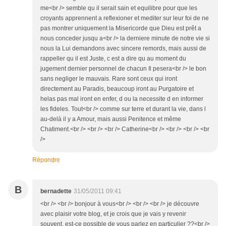
me<br /> semble qu il serait sain et equilibre pour que les
croyants apprennent a reflexioner et mediter sur leur foi de ne
pas montrer uniquement la Misericorde que Dieu est prêt a
nous conceder jusqu a<br /> la derniere minute de notre vie si
nous la Lui demandons avec sincere remords, mais aussi de
rappeller qu il est Juste, c est a dire qu au moment du
jugement dernier personnel de chacun Il pesera<br /> le bon
sans negliger le mauvais. Rare sont ceux qui iront
directement au Paradis, beaucoup iront au Purgatoire et
helas pas mal iront en enfer, d ou la necessite d en informer
les fideles. Tout<br /> comme sur terre et durant la vie, dans l
au-delà il y a Amour, mais aussi Penitence et même
Chatiment.<br /> <br /> <br /> Catherine<br /> <br /> <br /> <br
/>
Répondre
B
bernadette
31/05/2011 09:41
<br /> <br /> bonjour à vous<br /> <br /> <br /> je découvre
avec plaisir votre blog, et je crois que je vais y revenir
souvent, est-ce possible de vous parlez en particulier ??<br />