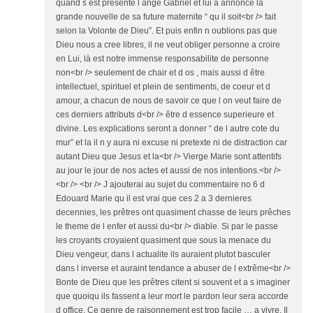
quand s est presente l ange Gabriel et lui a annonce la
grande nouvelle de sa future maternite “ qu il soit<br /> fait
selon la Volonte de Dieu”. Et puis enfin n oublions pas que
Dieu nous a cree libres, il ne veut obliger personne a croire
en Lui, là est notre immense responsabilite de personne
non<br /> seulement de chair et d os , mais aussi d être
intellectuel, spirituel et plein de sentiments, de coeur et d
amour, a chacun de nous de savoir ce que l on veut faire de
ces derniers attributs d<br /> être d essence superieure et
divine. Les explications seront a donner “ de l autre cote du
mur” et la il n y aura ni excuse ni pretexte ni de distraction car
autant Dieu que Jesus et la<br /> Vierge Marie sont attentifs
au jour le jour de nos actes et aussi de nos intentions.<br />
<br /> <br /> J ajouterai au sujet du commentaire no 6 d
Edouard Marie qu il est vrai que ces 2 a 3 dernieres
decennies, les prêtres ont quasiment chasse de leurs prêches
le theme de l enfer et aussi du<br /> diable. Si par le passe
les croyants croyaient quasiment que sous la menace du
Dieu vengeur, dans l actualite ils auraient plutot basculer
dans l inverse et auraint tendance a abuser de l extrême<br />
Bonte de Dieu que les prêtres citent si souvent et a s imaginer
que quoiqu ils fassent a leur mort le pardon leur sera accorde
d office. Ce genre de raisonnement est trop facile … a vivre. Il