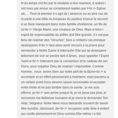
fil du temps ont fini par la modeler a leur maniere, d autres l
ont mais par erreur se considerent rejetes par l<br /> Eglise
etc…. Pour le premier il s agit de l absence ou au pire cas de
la perte d une bête du troupeau du pasteur et pour le second
d un frere manquant dans notre famille chretienne, un fils de
la<br /> Vierge Marie, une creature de Dieu. Mais si bien l
esprit de responsabilite du prêtre doit être grande, il n est pas
tenu de realiser des “miracles”, face a certains cas presque
desesperes il<br /> faut alors avoir recours a la priere pour
demander a Notre Dame d interceder Elle qui se desespere
tellement de voir se perdre tant d âmes, pour appeller l Esprit
Saint a<br /> intervenir par la conversion et le cadeau de ses
Dons, pour supplier Dieu de realiser l impossible. Comme
homme , nous avons bien sur notre part de la tâche<br /> a
accomplir et un effort perseverant a maintenir, mais parvenu a
un certain point nous devons savoir reconnaitre et accepter
notre limite et ne pas tomber dans la vanite : je me suis
efforce, je<br /> suis arrive jusque là, je ne peux pas plus, je
reconnais ma faiblesse humaine et je viens te demander Ton
Aide, Seigneur. Notre Mere nous demande souvent de savoir
être humble, obeissant, de<br /> recuperer cette âme d enfant
qui confie pleinement en Dieu comme Elle même l a fait