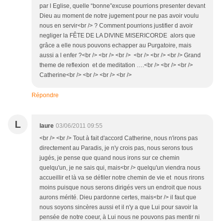
par l Eglise, quelle “bonne”excuse pourrions presenter devant
Dieu au moment de notre jugement pour ne pas avoir voulu
nous en servir<br /> ? Comment pourrions justifier d avoir
negliger la FÊTE DE LA DIVINE MISERICORDE alors que
grâce a elle nous pouvons echapper au Purgatoire, mais
aussi a l enfer ?<br /> <br /> <br /> <br /> <br /> <br /> Grand
theme de reflexion et de meditation ….<br /> <br /> <br />
Catherine<br /> <br /> <br /> <br />
Répondre
L
laure
03/06/2011 09:55
<br /> <br /> Tout à fait d'accord Catherine, nous n'irons pas
directement au Paradis, je n'y crois pas, nous serons tous
jugés, je pense que quand nous irons sur ce chemin
quelqu'un, je ne sais qui, mais<br /> quelqu'un viendra nous
accueillir et là va se défiler notre chemin de vie et nous rirons
moins puisque nous serons dirigés vers un endroit que nous
aurons mérité. Dieu pardonne certes, mais<br /> il faut que
nous soyons sincères aussi et il n'y a que Lui pour savoir la
pensée de notre coeur, à Lui nous ne pouvons pas mentir ni