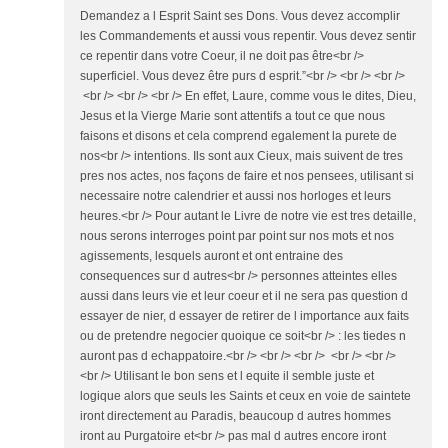
Demandez a l Esprit Saint ses Dons. Vous devez accomplir
les Commandements et aussi vous repentir. Vous devez sentir
ce repentir dans votre Coeur, il ne doit pas être<br />
superficiel. Vous devez être purs d esprit.”<br /> <br /> <br />
<br /> <br /> <br /> En effet, Laure, comme vous le dites, Dieu,
Jesus et la Vierge Marie sont attentifs a tout ce que nous
faisons et disons et cela comprend egalement la purete de
nos<br /> intentions. Ils sont aux Cieux, mais suivent de tres
pres nos actes, nos façons de faire et nos pensees, utilisant si
necessaire notre calendrier et aussi nos horloges et leurs
heures.<br /> Pour autant le Livre de notre vie est tres detaille,
nous serons interroges point par point sur nos mots et nos
agissements, lesquels auront et ont entraine des
consequences sur d autres<br /> personnes atteintes elles
aussi dans leurs vie et leur coeur et il ne sera pas question d
essayer de nier, d essayer de retirer de l importance aux faits
ou de pretendre negocier quoique ce soit<br /> : les tiedes n
auront pas d echappatoire.<br /> <br /> <br /> <br /> <br />
<br /> Utilisant le bon sens et l equite il semble juste et
logique alors que seuls les Saints et ceux en voie de saintete
iront directement au Paradis, beaucoup d autres hommes
iront au Purgatoire et<br /> pas mal d autres encore iront