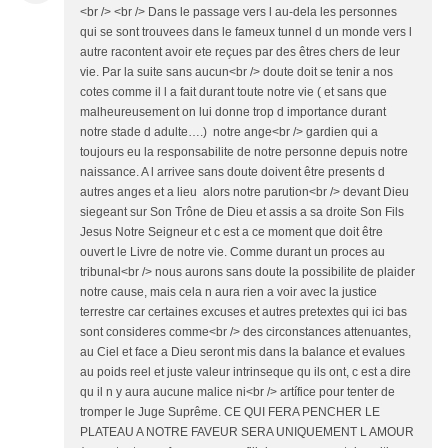
<br /> <br /> Dans le passage vers l au-dela les personnes
qui se sont trouvees dans le fameux tunnel d un monde vers l
autre racontent avoir ete reçues par des êtres chers de leur
vie. Par la suite sans aucun<br /> doute doit se tenir a nos
cotes comme il l a fait durant toute notre vie ( et sans que
malheureusement on lui donne trop d importance durant
notre stade d adulte….) notre ange<br /> gardien qui a
toujours eu la responsabilite de notre personne depuis notre
naissance. A l arrivee sans doute doivent être presents d
autres anges et a lieu alors notre parution<br /> devant Dieu
siegeant sur Son Trône de Dieu et assis a sa droite Son Fils
Jesus Notre Seigneur et c est a ce moment que doit être
ouvert le Livre de notre vie. Comme durant un proces au
tribunal<br /> nous aurons sans doute la possibilite de plaider
notre cause, mais cela n aura rien a voir avec la justice
terrestre car certaines excuses et autres pretextes qui ici bas
sont consideres comme<br /> des circonstances attenuantes,
au Ciel et face a Dieu seront mis dans la balance et evalues
au poids reel et juste valeur intrinseque qu ils ont, c est a dire
qu il n y aura aucune malice ni<br /> artífice pour tenter de
tromper le Juge Suprême. CE QUI FERA PENCHER LE
PLATEAU A NOTRE FAVEUR SERA UNIQUEMENT L AMOUR