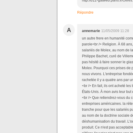
http://b12-gatweb.paris.fr/Offre
Répondre
A
annemarie
11/05/2009 11:28
un autre frere en humanité comme
parole<br /> Religion. À 68 ans,
salariés de Molex, au nom de la d
Philippe Bachet, curé de Villem
pas hésité à faire sonner le gla
Molex. Pourquoi ces prises de po
nous vivons. L'entreprise fondée
rachetée il y a quatre ans par 
<br /> En fait, ils ont acheté l
États-Unis. À mon avis leur but u
<br /> Que retiendrez-vous du c
entreprises américaines. la réten
tranche pour que les salariés pu
au nom de la doctrine sociale de
déshumanisation du travail. L
produit. Ce n'est pas acceptable