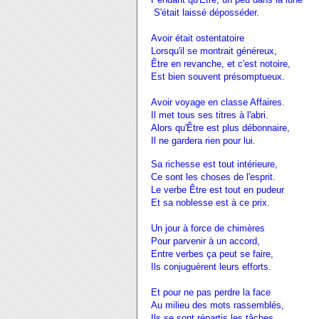
S'était laissé déposséder.
Avoir était ostentatoire
Lorsqu'il se montrait généreux,
Être en revanche, et c'est notoire,
Est bien souvent présomptueux.
Avoir voyage en classe Affaires.
Il met tous ses titres à l'abri.
Alors qu'Être est plus débonnaire,
Il ne gardera rien pour lui.
Sa richesse est tout intérieure,
Ce sont les choses de l'esprit.
Le verbe Être est tout en pudeur
Et sa noblesse est à ce prix.
Un jour à force de chimères
Pour parvenir à un accord,
Entre verbes ça peut se faire,
Ils conjuguèrent leurs efforts.
Et pour ne pas perdre la face
Au milieu des mots rassemblés,
Ils se sont répartis les tâches