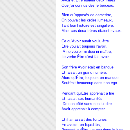
Avoir et Être étaient deux frères
Que j'ai connus dès le berceau.
Bien qu'opposés de caractère,
On pouvait les croire jumeaux,
Tant leur histoire est singulière.
Mais ces deux frères étaient rivaux.
Ce qu'Avoir aurait voulu être
Être voulait toujours l'avoir.
À ne vouloir ni dieu ni maître,
Le verbe Être s'est fait avoir.
Son frère Avoir était en banque
Et faisait un grand numéro,
Alors qu'Être, toujours en manque
Souffrait beaucoup dans son ego.
Pendant qu'Être apprenait à lire
Et faisait ses humanités,
De son côté sans rien lui dire
Avoir apprenait à compter.
Et il amassait des fortunes
En avoirs, en liquidités,
Pendant qu'Être, un peu dans la lune