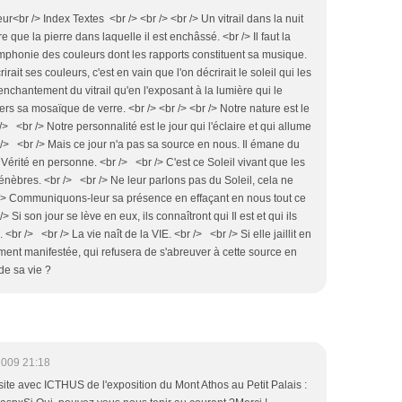
br /> Index Textes <br /> <br /> <br /> Un vitrail dans la nuit
que la pierre dans laquelle il est enchâssé. <br /> Il faut la
ymphonie des couleurs dont les rapports constituent sa musique.
irait ses couleurs, c'est en vain que l'on décrirait le soleil qui les
l'enchantement du vitrail qu'en l'exposant à la lumière qui le
ers sa mosaïque de verre. <br /> <br /> <br /> Notre nature est le
 /> <br /> Notre personnalité est le jour qui l'éclaire et qui allume
r /> <br /> Mais ce jour n'a pas sa source en nous. Il émane du
la Vérité en personne. <br /> <br /> C'est ce Soleil vivant que les
èbres. <br /> <br /> Ne leur parlons pas du Soleil, cela ne
r /> Communiquons-leur sa présence en effaçant en nous tout ce
> Si son jour se lève en eux, ils connaîtront qui Il est et qui ils
. <br /> <br /> La vie naît de la VIE. <br /> <br /> Si elle jaillit en
ment manifestée, qui refusera de s'abreuver à cette source en
de sa vie ?
2009 21:18
site avec ICTHUS de l'exposition du Mont Athos au Petit Palais :