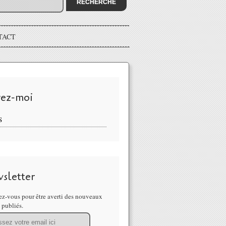
TACT
vez-moi
S
sletter
z-vous pour être averti des nouveaux
s publiés.