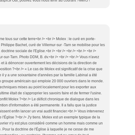
s.aspxSi Oui, pouvez vous nous tenir au courant ?Merci !
 tous sur cette terre<br /> <br /> Molex : le curé en porte-
 Philippe Bachet, curé de Villemur-sur -Tarn se mobilise pour les
octrine sociale de l'Eglise.<br /> <br /> <br /> <br /> <br />
ur-sur-Tarn. Photo DDM, B. dv.<br /> <br /> <br /> Vous n'avez
s et à dénoncer ouvertement les décisions de la direction de
sition ?<br /> « Le cas de Molex est significatif de la crise que
 il y a une soixantaine d'années par la famille Labinal a été
un groupe américain qui emploie 20 000 ouvriers dans le monde.
es techniques mises au point localement pour les exporter aux
ltime était de s'approprier les savoirs faire et de fermer l'usine.
onflit Molex ?<br /> Le déficit chronique de dialogue dans les
tion d'information a été permanente. Il a fallu que la justice
issent enfin lancer un vrai audit financier.<br /> Vous intervenez
 l'Église ?<br /> J'y tiens. Molex est un exemple typique de la
'ouvrier n'y est plus considéré comme un homme mais comme un
. Pour la doctrine de l'Église à laquelle je ne cesse de me