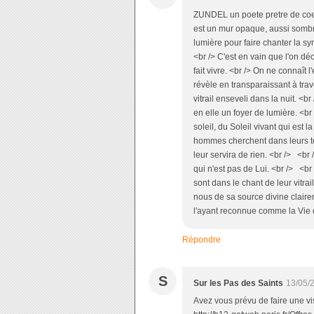
ZUNDEL un poete pretre de coeur<
est un mur opaque, aussi sombre 
lumière pour faire chanter la s
<br /> C'est en vain que l'on décr
fait vivre. <br /> On ne connaît 
révèle en transparaissant à trav
vitrail enseveli dans la nuit. <br
en elle un foyer de lumière. <b
soleil, du Soleil vivant qui est 
hommes cherchent dans leurs tén
leur servira de rien. <br /> <b
qui n'est pas de Lui. <br /> <br /
sont dans le chant de leur vitrail
nous de sa source divine claire
l'ayant reconnue comme la Vie 
Répondre
S
Sur les Pas des Saints
13/05/
Avez vous prévu de faire une vi