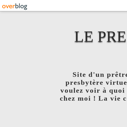
LE PR
Site d'un prêt
presbytère virtue
voulez voir à quoi
chez moi ! La vie c'