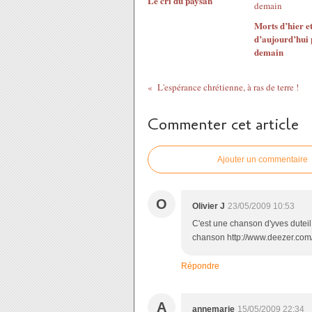
Le cri du paysan
Morts d’hier e
d’aujourd’hui
demain
L'espérance chrétienne, à ras de terre !
Commenter cet article
Ajouter un commentaire
O
Olivier J
23/05/2009 10:53
C'est une chanson d'yves duteil.
chanson http://www.deezer.com/#
Répondre
A
annemarie
15/05/2009 22:34