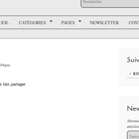
UEIL
CATÉGORIES
PAGES
NEWSLETTER
CON
Sui
2:04pm
RS
s fais partager
New
Abonne
article
Email