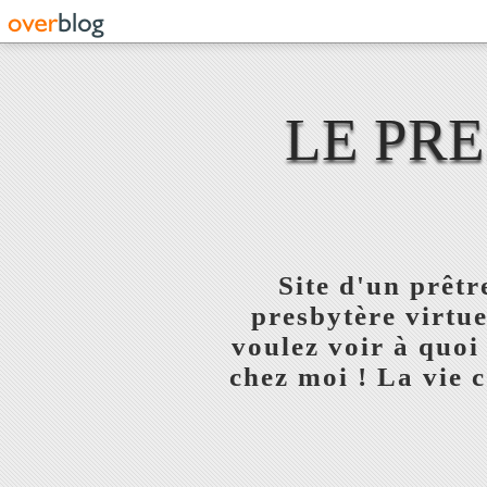
LE PR
Site d'un prêt
presbytère virtue
voulez voir à quoi
chez moi ! La vie c'