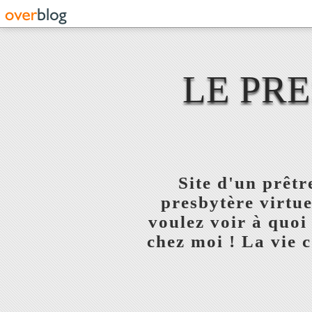
LE PR
Site d'un prêt
presbytère virtue
voulez voir à quoi
chez moi ! La vie c'