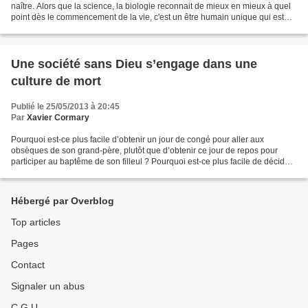
naître. Alors que la science, la biologie reconnait de mieux en mieux à quel
point dès le commencement de la vie, c'est un être humain unique qui est
déjà là en totalité, l'idéologie...
Une société sans Dieu s’engage dans une
culture de mort
Publié le 25/05/2013 à 20:45
Par
Xavier Cormary
Pourquoi est-ce plus facile d’obtenir un jour de congé pour aller aux
obsèques de son grand-père, plutôt que d’obtenir ce jour de repos pour
participer au baptême de son filleul ? Pourquoi est-ce plus facile de décider
le jour et l’heure de sa mort, en...
Hébergé par Overblog
Top articles
Pages
Contact
Signaler un abus
C.G.U.