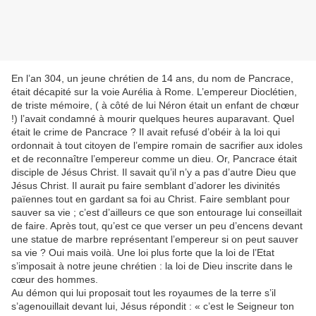
En l’an 304, un jeune chrétien de 14 ans, du nom de Pancrace,
était décapité sur la voie Aurélia à Rome. L’empereur Dioclétien,
de triste mémoire, ( à côté de lui Néron était un enfant de chœur
!) l’avait condamné à mourir quelques heures auparavant. Quel
était le crime de Pancrace ? Il avait refusé d’obéir à la loi qui
ordonnait à tout citoyen de l’empire romain de sacrifier aux idoles
et de reconnaître l’empereur comme un dieu. Or, Pancrace était
disciple de Jésus Christ. Il savait qu’il n’y a pas d’autre Dieu que
Jésus Christ. Il aurait pu faire semblant d’adorer les divinités
païennes tout en gardant sa foi au Christ. Faire semblant pour
sauver sa vie ; c’est d’ailleurs ce que son entourage lui conseillait
de faire. Après tout, qu’est ce que verser un peu d’encens devant
une statue de marbre représentant l’empereur si on peut sauver
sa vie ? Oui mais voilà. Une loi plus forte que la loi de l’Etat
s’imposait à notre jeune chrétien : la loi de Dieu inscrite dans le
cœur des hommes.
Au démon qui lui proposait tout les royaumes de la terre s’il
s’agenouillait devant lui, Jésus répondit : « c’est le Seigneur ton