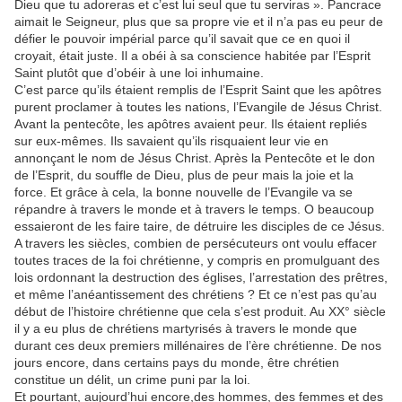
Dieu que tu adoreras et c’est lui seul que tu serviras ». Pancrace
aimait le Seigneur, plus que sa propre vie et il n’a pas eu peur de
défier le pouvoir impérial parce qu’il savait que ce en quoi il
croyait, était juste. Il a obéi à sa conscience habitée par l’Esprit
Saint plutôt que d’obéir à une loi inhumaine.
C’est parce qu’ils étaient remplis de l’Esprit Saint que les apôtres
purent proclamer à toutes les nations, l’Evangile de Jésus Christ.
Avant la pentecôte, les apôtres avaient peur. Ils étaient repliés
sur eux-mêmes. Ils savaient qu’ils risquaient leur vie en
annonçant le nom de Jésus Christ. Après la Pentecôte et le don
de l’Esprit, du souffle de Dieu, plus de peur mais la joie et la
force. Et grâce à cela, la bonne nouvelle de l’Evangile va se
répandre à travers le monde et à travers le temps. O beaucoup
essaieront de les faire taire, de détruire les disciples de ce Jésus.
A travers les siècles, combien de persécuteurs ont voulu effacer
toutes traces de la foi chrétienne, y compris en promulguant des
lois ordonnant la destruction des églises, l’arrestation des prêtres,
et même l’anéantissement des chrétiens ? Et ce n’est pas qu’au
début de l’histoire chrétienne que cela s’est produit. Au XX° siècle
il y a eu plus de chrétiens martyrisés à travers le monde que
durant ces deux premiers millénaires de l’ère chrétienne. De nos
jours encore, dans certains pays du monde, être chrétien
constitue un délit, un crime puni par la loi.
Et pourtant, aujourd’hui encore,des hommes, des femmes et des