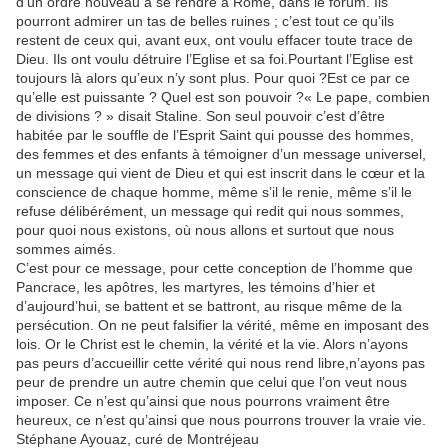
d’un ordre nouveau à se rendre à Rome, dans le forum. Ils
pourront admirer un tas de belles ruines ; c’est tout ce qu’ils
restent de ceux qui, avant eux, ont voulu effacer toute trace de
Dieu. Ils ont voulu détruire l’Eglise et sa foi.Pourtant l’Eglise est
toujours là alors qu’eux n’y sont plus. Pour quoi ?Est ce par ce
qu’elle est puissante ? Quel est son pouvoir ?« Le pape, combien
de divisions ? » disait Staline. Son seul pouvoir c’est d’être
habitée par le souffle de l’Esprit Saint qui pousse des hommes,
des femmes et des enfants à témoigner d’un message universel,
un message qui vient de Dieu et qui est inscrit dans le cœur et la
conscience de chaque homme, même s’il le renie, même s’il le
refuse délibérément, un message qui redit qui nous sommes,
pour quoi nous existons, où nous allons et surtout que nous
sommes aimés.
C’est pour ce message, pour cette conception de l’homme que
Pancrace, les apôtres, les martyres, les témoins d’hier et
d’aujourd’hui, se battent et se battront, au risque même de la
persécution. On ne peut falsifier la vérité, même en imposant des
lois. Or le Christ est le chemin, la vérité et la vie. Alors n’ayons
pas peurs d’accueillir cette vérité qui nous rend libre,n’ayons pas
peur de prendre un autre chemin que celui que l’on veut nous
imposer. Ce n’est qu’ainsi que nous pourrons vraiment être
heureux, ce n’est qu’ainsi que nous pourrons trouver la vraie vie.
Stéphane Ayouaz, curé de Montréjeau