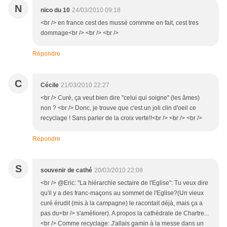
N
nico du 10
24/03/2010 09:18
<br /> en france cest des mussé commme en fait, cest tres
dommage<br /> <br /> <br />
Répondre
C
Cécile
21/03/2010 22:27
<br /> Curé, ça veut bien dire "celui qui soigne" (les âmes)
non ? <br /> Donc, je trouve que c'est un joli clin d'oeil ce
recyclage ! Sans parler de la croix verte!!<br /> <br /> <br />
Répondre
S
souvenir de cathé
20/03/2010 22:08
<br /> @Eric: "La hiérarchie sectaire de l'Eglise": Tu veux dire
qu'il y a des franc-maçons au sommet de l'Eglise?(Un vieux
curé érudit (mis à la campagne) le racontait déjà, mais ça a
pas du<br /> s'améliorer). A propos la cathédrale de Chartre...
<br /> Comme recyclage: J'allais gamin à la messe dans un