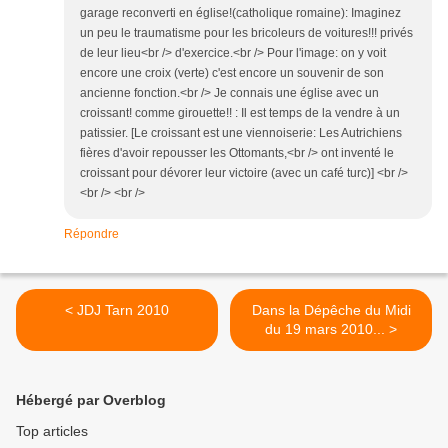
garage reconverti en église!(catholique romaine): Imaginez
un peu le traumatisme pour les bricoleurs de voitures!!! privés
de leur lieu<br /> d'exercice.<br /> Pour l'image: on y voit
encore une croix (verte) c'est encore un souvenir de son
ancienne fonction.<br /> Je connais une église avec un
croissant! comme girouette!! : Il est temps de la vendre à un
patissier. [Le croissant est une viennoiserie: Les Autrichiens
fières d'avoir repousser les Ottomants,<br /> ont inventé le
croissant pour dévorer leur victoire (avec un café turc)] <br />
<br /> <br />
Répondre
< JDJ Tarn 2010
Dans la Dépêche du Midi
du 19 mars 2010... >
Hébergé par Overblog
Top articles