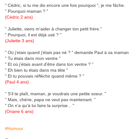
" Cédric, si tu me dis encore une fois pourquoi ", je me fâche.
" Pourquoi maman ? "
(Cédric 2 ans)
" Juliette, viens m'aider à changer ton petit frère."
" Pourquoi, il est déjà usé ? "
(Juliette 3 ans)
" Où j'etais quand j'étais pas né ? " demande Paul à sa maman
" Tu étais dans mon ventre "
" Et où j'étais avant d'être dans ton ventre ? "
" Eh bien tu étais dans ma tête "
" Et tu pouvais réfléchir quand même ? "
(Paul 4 ans)
" S'il te plaît, maman, je voudrais une petite soeur. "
" Mais, chérie, papa ne veut pas maintenant. "
" On n'a qu'à lui faire la surprise... "
(Oriane 6 ans)
#Humour